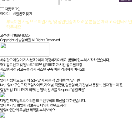
자동로그인
아이디ㅣ비밀번호 찾기
부득이한 사정으로 회원가입 및 성인인증이 어려운 분들은 아래 고객센터로 연
락주세요
고객센터 1899-8026
Copyright(c) 밤알바퀸 All Rights Reserved.
허위광고에 많이 지치셨죠? 이제 걱정하지마세요. 밤알바퀸부터 시작하겠습니다.
허위광고신고 및 알바후기리뷰 업계최초 24시간 공고필터링
시스템 사전 공고등록 심사 시스템 구축 이젠 걱정하지 마세요!!
말하지 않아도 느낌 딱 오는 알바, 해본 적 없다면? 밤알바퀸
No.1 알바 구인구직 포털사이트, 지역별, 직종별, 맞춤알바, 기간별 채용정보, 인재정보 제공.
랭킹닷컴 1위 나에게 딱! 맞는 알바, 알바를 Respect "밤알바퀸"
다양한 마케팅으로 여러분의 구인구직의 최선을 다 하겠습니다.
알바후기 및 활발한 정보공유 다양한 컨텐츠 공간
밤알바퀸만의 특별한 혜택을 누려보세요~