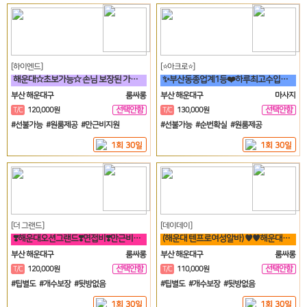
[하이엔드]
[⭐아크로⭐]
해운대☆초보가능☆ 손님 보장된 가게에서 돈 버시는데만 집중하세요!!
✨부산동종업계1등❤️하루최고수입보장✨
부산 해운대구
룸싸롱
부산 해운대구
마사지
선택안함
선택안함
T/C
120,000원
T/C
130,000원
일
일
#선불가능 #원룸제공 #만근비지원
#선불가능 #순번확실 #원룸제공
1회 30일
1회 30일
[더 그랜드]
[데이데이]
❣️해운대오션그랜드❣️면접비❣️만근비❣️소개비❣️마이킹❣️차비 지원❣️
(해운대 텐프로여성알바) ♥♥해운대♥퀄리티♥룸빠♥1번♥
부산 해운대구
룸싸롱
부산 해운대구
룸싸롱
선택안함
선택안함
T/C
120,000원
T/C
110,000원
일
일
#팁별도 #개수보장 #뒷방없음
#팁별도 #개수보장 #뒷방없음
1회 30일
1회 30일