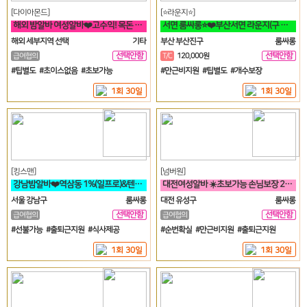
[다이아몬드]
[⭐라운지⭐]
해외 밤알바 여성알바❤️고수익! 목돈 마련의 꿈! 미국에서 이루세요❤️
서면 룸싸롱⭐❤️부산서면 라운지(구 갤러리) 언니들 모십니다❤️⭐
해외 세부지역 선택
기타
부산 부산진구
룸싸롱
선택안함
선택안함
급여협의
T/C
120,000원
일
일
#팁별도 #초이스없음 #초보가능
#만근비지원 #팁별도 #개수보장
1회 30일
1회 30일
[킹스맨]
[넘버원]
강남밤알바❤️역삼동 1%(일프로)&텐프로 직영 강남 1등❤️
대전여성알바 ☀️초보가능 손님보장 20대30대가족모집☀️
서울 강남구
룸싸롱
대전 유성구
룸싸롱
선택안함
선택안함
급여협의
급여협의
일
일
#선불가능 #출퇴근지원 #식사제공
#순번확실 #만근비지원 #출퇴근지원
1회 30일
1회 30일