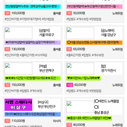
연산동밤알바 ✨초보 · 경력 공주님들 모두 환영 연산동 1등업소✨
(부산동래알바)☀️부산 동래구 참신한 언니들 구해요☀️
100,000원
50,000원
T/C
T/C
룸싸롱
노래주점
#만근비지원 #지명우대(지명비) #텃세없음
#팁별도 #개수보장 #뒷방없음
[삼칠이]
[곰노래바]
서울 마포구
서울 강남구
⏺(마포여성알바) 일잘하는실장 ♡하루50이상♡90분♡당일지급♡훈훈⏺
⭕서울.강남 논현동.신사동에서 애니팡과 함께할 가족모집⭕
130,000원
65,000원
T/C
T/C
룸싸롱
노래주점
#만근비지원 #출퇴근지원 #식사제공
#출퇴근지원 #팁별도 #개수보장
[차넬]
[탑]
부산 연제구
경기 이천시
❤️★★tc시간당 10만원 빨리오세요★★ 조건 맞춰 드림❤️
♥️★이천 No. 1 탑 노래빠★♥️
150,000원
60,000원
T/C
시급
룸싸롱
노래주점
#만근비지원 #팁별도 #개수보장
#팁별도 #개수보장 #뒷방없음
[⭕세컨드 노래클럽
[비상구]
부산 부산진구
⭕]
충남 홍성군
마사지 ❤️(부산 스웨디시) 돈욕심 많은 여우들보세요~❤️
❤️홍성-내포 세컨드노래클럽(T-8만)❤️
110,000원
T/C
마사지
80,000원
T/C
노래주점
#선불가능 #순번확실 #원룸제공