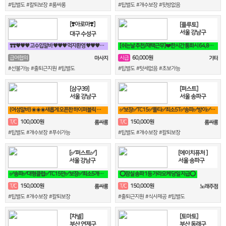
#팁별도 #칼퇴보장 #룸싸롱
#팁별도 #개수보장 #뒷방없음
[❣️아로마❣️]
[플루토]
서울 강남구
대구 수성구
❣️❣️♥♥♥ 고수입알바 ♥♥♥ 먹자환영 ♥♥♥♥♥❣️❣️
[쉬는날 추천/재택근무]❤️한시간 통화시 64,800원❤️당일지급❤️영상
60,000원
급여협의
시급
마사지
기타
#선불가능 #출퇴근지원 #팁별도
#팁별도 #텃세없음 #초보가능
[삼구39]
[퍼스트]
서울 강남구
서울 송파구
(여성알바) ☀️☀️☀️새롭게 오픈한 하이퍼블릭 샤이니 입니다!!!☀️☀️☀️
✅보장✅TC15✅풀티✅최소5T✅송파✅방이✅잠실✅석촌✅강남역삼✅선릉
100,000원
150,000원
T/C
T/C
룸싸롱
룸싸롱
#팁별도 #개수보장 #푸쉬가능
#팁별도 #개수보장 #칼퇴보장
[✅퍼스트✅]
[에이치퓨처 ]
서울 강남구
서울 송파구
✅송파✅대형클럽✅TC15만✅보장✅최소5개✅송파✅방이✅잠실✅석촌✅강남✅역삼
⭕잠실 송파 1등 가라오케 당일 지급⭕
150,000원
150,000원
T/C
T/C
룸싸롱
노래주점
#팁별도 #개수보장 #칼퇴보장
#출퇴근지원 #식사제공 #팁별도
[차넬]
[토마토]
부산 연제구
부산 동래구