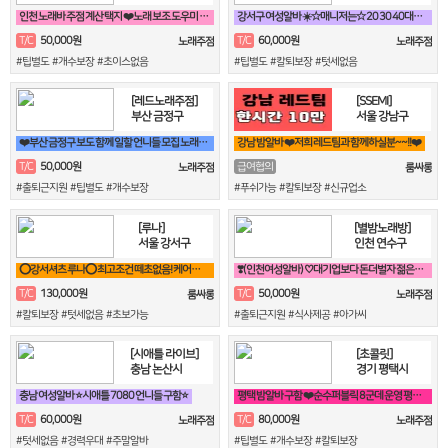
인천 노래바 주점 계산 택지 ❤️노래 보조 도우미 구합니다❤️
강서구 여성알바 ☀️☆매니저는☆ 20 30 40대최고 박스입니다^^☀️
50,000원
60,000원
T/C
T/C
노래주점
노래주점
#팁별도 #개수보장 #초이스없음
#팁별도 #칼퇴보장 #텃세없음
[레드노래주점]
[SSEMI]
부산 금정구
서울 강남구
❤️부산 금정구 보도 함께 일할 언니들 모집 노래방알바❤️
강남 밤알바 ❤️저희 레드팀과 함께하실분~~!!❤️
50,000원
T/C
급여협의
노래주점
룸싸롱
#출퇴근지원 #팁별도 #개수보장
#푸쉬가능 #칼퇴보장 #신규업소
[루나]
[별밤노래방]
서울 강서구
인천 연수구
⭕강서셔츠 루나⭕ 최고조건 떼초없음! 케어보장! 60분 풀티13✨
❣️(인천여성알바) ♡대기업보다 돈더벌자 젊은실장♡❣️
130,000원
50,000원
T/C
T/C
룸싸롱
노래주점
#칼퇴보장 #텃세없음 #초보가능
#출퇴근지원 #식사제공 #아가씨
[시애틀 라이브]
[초콜릿]
충남 논산시
경기 평택시
충남 여성알바 ⭐시애틀 7080 언니들 구함⭐
평택 밤알바 구함 ❤️순수퍼블릭 8군데 운영 평택 8만원❤️
60,000원
80,000원
T/C
T/C
노래주점
노래주점
#텃세없음 #경력우대 #주말알바
#팁별도 #개수보장 #칼퇴보장