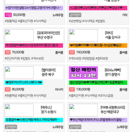
⭐경기 이천 설탕 24시 영업 고정 아가씨 구합니다⭐
⭐고품격♥고수익♥매니저♥급구♥강남구♥삼성동♥선릉⭐
50,000원
시급
급여협의
노래주점
기타
#원룸제공 #출퇴근지원 #식사제공
#순번확실 #식사제공 #팁별도
[유토피아미인관]
[파티]
부산 수영구
서울 강서구
부산밤알바 ❤️부산 수영 유토피아 룸 언니들 모십니다^^❤️
❤️퍼블■하퍼■셔츠■돈쭐나보실분!■술강요X■출퇴근맘대로■갯수보장❤️
70,000원
150,000원
T/C
T/C
룸싸롱
룸싸롱
#만근비지원 #팁별도 #개수보장
#개수보장 #뒷방없음 #칼퇴보장
[별아로마]
[824노래빠]
광주 북구
경기 광명시
❤️광주 마사지 스타 스웨디시❤️
철산 밤알바❤️♥끼♥철산메인♥1등콜♥출퇴근100퍼♥90분 13만♥때초X♥❤️
90,000원
130,000원
T/C
T/C
마사지
룸싸롱
#원룸제공 #출퇴근지원 #식사제공
#출퇴근지원 #식사제공 #초이스없음
[에쿠스]
[아레나(원투쓰리)]
경기 수원시
부산 해운대구
유흥알바 ❤️수원 인계동 에쿠스 가라오케&하이퍼블릭❤️
♥️부산 해운대 파라다이스호텔 원투쓰리 클럽 영업진 구합니다♥️
급여협의
급여협의
노래주점
노래주점