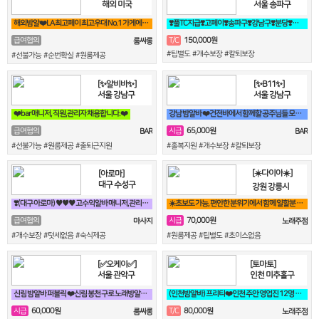
해외 미국
서울 송파구
해외밤알❤️LA 최고페이 최고우대 No.1 가게에서 직원 모집합니다❤️
❣️풀TC지급❣️고페이❣️송파구❣️강남구❣️분당❣️가락동❣️역삼동❣️논현
150,000원
급여협의
T/C
룸싸롱
#팁별도 #개수보장 #칼퇴보장
#선불가능 #순번확실 #원룸제공
[✨알비바✨]
[✨B11✨]
서울 강남구
서울 강남구
❤️bar 매니저, 직원,관리자 채용합니다.❤️
강남 밤알바 ❤️건전바에서 함께할 공주님들 모집합니다❤️
65,000원
급여협의
시급
BAR
BAR
#선불가능 #원룸제공 #출퇴근지원
#홀복지원 #개수보장 #칼퇴보장
[☀️다이아☀️]
[아로마]
대구 수성구
강원 강릉시
❣️(대구 아로마) ♥♥♥ 고수익알바 매니저,관리사 급구 ♥♥♥❣️
☀️초보도 가능, 편안한 분위기에서 함께 일할분 찾습니다☀️
70,000원
급여협의
시급
마사지
노래주점
#개수보장 #텃세없음 #숙식제공
#원룸제공 #팁별도 #초이스없음
[✅오케이✅]
[토마토]
서울 관악구
인천 미추홀구
신림 밤알바 퍼블릭 ❤️신림 봉천 구로 노래방알바 구해요❤️
(인천밤알바) 프리티❤️인천 주안 영업진 12명 상주중 (24시간 영업)❤️
60,000원
80,000원
시급
T/C
룸싸롱
노래주점