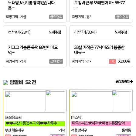
노래방, 바 ,키방 경력있습니다
토킹바 근무 오래햇어요~ 66-77.
문…
…
희망지역 : 서울
희망지역 : 경기
급여협의
급여협의
ㅁ**
(여/28세)
노래주점
김**
(여/33세)
노래주점
키크고 가슴큰 육덕 88반이에요
33살 키작은 77사이즈라 뚱뚱한
먹…
데ㅠ…
희망지역 : 경기
희망지역 : 경기
50,000원
급여협의
T/C
밤알바
52 건
광고신청
[☀️물음표☀️]
[캐스팅]
❤️❤️부산 1등갯수 가게❤️❤️하루수입 고수익 가능❤️❤️
마곡✨셔츠★하퍼★퍼블✨돈줄맞아보자★갯수보장★술강요NO★출퇴근자유⭐
부산 해운대구
기타
서울 강서구
룸싸롱