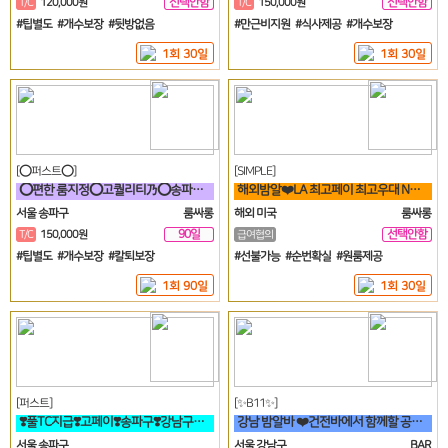
선택안함
선택안함
T/C
120,000원
T/C
150,000원
일
일
#팁별도 #개수보장 #뒷방없음
#만근비지원 #식사제공 #개수보장
1회 30일
1회 30일
[⭕퍼스트⭕]
[SIMPLE]
⭕편한 룸지정⭕고퀄리티乃⭕송파구⭕방이동⭕잠실⭕석촌동⭕강남구⭕서초구⭕논현동
해외밤알❤️LA 최고페이 최고우대 No.1 가게에서 직원 모집합니다❤️
서울 송파구
룸싸롱
해외 미국
룸싸롱
90일
선택안함
T/C
150,000원
급여협의
일
#팁별도 #개수보장 #칼퇴보장
#선불가능 #순번확실 #원룸제공
1회 90일
1회 30일
[퍼스트]
[✨B11✨]
❣️풀TC지급❣️고페이❣️송파구❣️강남구❣️분당❣️가락동❣️역삼동❣️논현
강남 밤알바 ❤️건전바에서 함께할 공주님들 모집합니다❤️
서울 송파구
서울 강남구
BAR