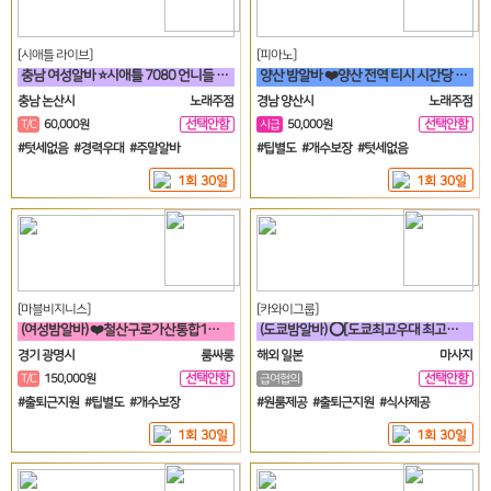
[시애틀 라이브]
[피아노]
충남 여성알바 ⭐시애틀 7080 언니들 구함⭐
양산 밤알바 ❤️양산 전역 티시 시간당 5만원 30세 ~ 50세❤️
충남 논산시
노래주점
경남 양산시
노래주점
선택안함
선택안함
T/C
60,000원
시급
50,000원
일
일
#텃세없음 #경력우대 #주말알바
#팁별도 #개수보장 #텃세없음
1회 30일
1회 30일
[마블비지니스]
[카와이그룹]
(여성밤알바) ❤️철산구로가산통합1등❤️신규모집❤️
(도쿄밤알바) ⭕[도쿄최고우대 최고수입 최고안전보장]⭕
경기 광명시
룸싸롱
해외 일본
마사지
선택안함
선택안함
T/C
150,000원
급여협의
일
일
#출퇴근지원 #팁별도 #개수보장
#원룸제공 #출퇴근지원 #식사제공
1회 30일
1회 30일