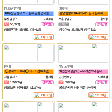
[레드노래주점]
[SSEMI]
❤️부산 금정구 보도 함께 일할 언니들 모집 노래방알바❤️
강남 밤알바 ❤️저희 레드팀과 함께하실분~~!!❤️
부산 금정구
노래주점
서울 강남구
룸싸롱
선택안함
선택안함
T/C
50,000원
급여협의
일
일
#출퇴근지원 #팁별도 #개수보장
#푸쉬가능 #칼퇴보장 #신규업소
1회 30일
1회 30일
[루나]
[별밤노래방]
⭕강서셔츠 루나⭕ 최고조건 떼초없음! 케어보장! 60분 풀티13✨
❣️(인천여성알바) ♡대기업보다 돈더벌자 젊은실장♡❣️
서울 강서구
룸싸롱
인천 연수구
노래주점
선택안함
선택안함
T/C
130,000원
T/C
50,000원
일
일
#칼퇴보장 #텃세없음 #초보가능
#출퇴근지원 #식사제공 #아가씨
1회 30일
1회 30일