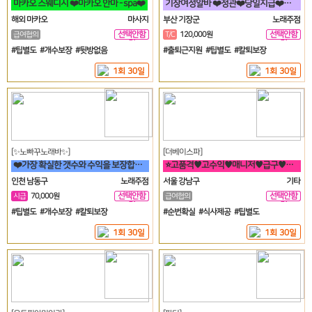
마카오 스웨디시 ❤️마카오 안마 - spa❤️
기장여성알바 ❤️정관❤️당일지급❤️고정아가씨구해요❤️
해외 마카오
마사지
부산 기장군
노래주점
선택안함
선택안함
급여협의
T/C
120,000원
일
일
#팁별도 #개수보장 #뒷방없음
#출퇴근지원 #팁별도 #칼퇴보장
1회 30일
1회 30일
[✨노빠꾸노래바✨]
[더베이스파]
❤️가장 확실한 갯수와 수익을 보장합니다. 60분 7만원 지급!❤️
⭐고품격♥고수익♥매니저♥급구♥강남구♥삼성동♥선릉⭐
인천 남동구
노래주점
서울 강남구
기타
선택안함
선택안함
시급
70,000원
급여협의
일
일
#팁별도 #개수보장 #칼퇴보장
#순번확실 #식사제공 #팁별도
1회 30일
1회 30일