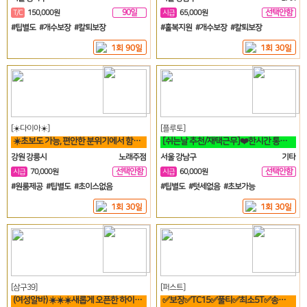
90일
선택안함
T/C
150,000원
시급
65,000원
일
#팁별도 #개수보장 #칼퇴보장
#홀복지원 #개수보장 #칼퇴보장
1회 90일
1회 30일
[☀️다이아☀️]
[플루토]
☀️초보도 가능, 편안한 분위기에서 함께 일할분 찾습니다☀️
[쉬는날 추천/재택근무]❤️한시간 통화시 64,800원❤️당일지급❤️영상
강원 강릉시
노래주점
서울 강남구
기타
선택안함
선택안함
시급
70,000원
시급
60,000원
일
일
#원룸제공 #팁별도 #초이스없음
#팁별도 #텃세없음 #초보가능
1회 30일
1회 30일
[삼구39]
[퍼스트]
(여성알바) ☀️☀️☀️새롭게 오픈한 하이퍼블릭 샤이니 입니다!!!☀️☀️☀️
✅보장✅TC15✅풀티✅최소5T✅송파✅방이✅잠실✅석촌✅강남역삼✅선릉