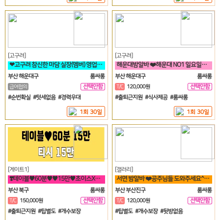
[고구려]
[고구려]
❤고구려 참신한 마담 실장(멤버) 영업진 구좌 사장님들을 모십니다❤️
해운대밤알바 ❤️해운대 NO1 일요일도 영업합니다❤️
부산 해운대구
룸싸롱
부산 해운대구
룸싸롱
선택안함
선택안함
급여협의
T/C
120,000원
일
일
#순번확실 #텃세없음 #경력우대
#출퇴근지원 #식사제공 #룸싸롱
1회 30일
1회 30일
[게이트1]
[갤러리]
❣️테이블♥60분♥♥15만♥초이스X♥♥해운대서면연산동하단온천장룸빠룸싸롱❣️
서면 밤알바 ❤️공주님들 도와주세요^^❤️
부산 북구
룸싸롱
부산 부산진구
룸싸롱
선택안함
선택안함
T/C
150,000원
T/C
120,000원
일
일
#출퇴근지원 #팁별도 #개수보장
#팁별도 #개수보장 #뒷방없음