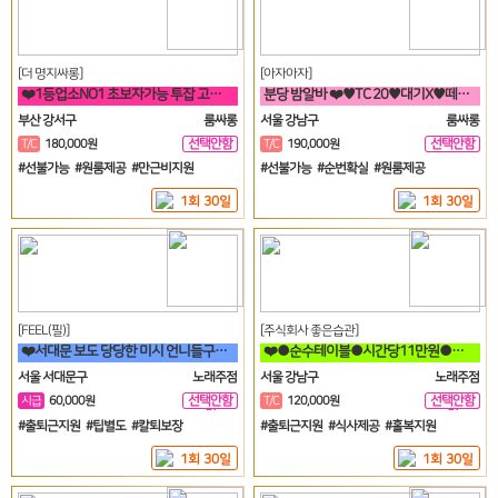
[더 명지싸롱]
[아자아자]
❤️1등업소NO1 초보자가능 투잡 고페이갯수보장❤️
분당 밤알바 ❤️♥TC 20♥대기X♥떼초X♥분당1등♥❤️
부산 강서구
룸싸롱
서울 강남구
룸싸롱
선택안함
선택안함
T/C
180,000원
T/C
190,000원
일
일
#선불가능 #원룸제공 #만근비지원
#선불가능 #순번확실 #원룸제공
1회 30일
1회 30일
[FEEL(필)]
[주식회사 좋은습관]
❤️서대문 보도 당당한 미시 언니들구함 초보 직장인 투잡 알바도 가능❤️
❤️●순수테이블●시간당11만원●갯수보장제●❤️
서울 서대문구
노래주점
서울 강남구
노래주점
선택안함
선택안함
시급
60,000원
T/C
120,000원
일
일
#출퇴근지원 #팁별도 #칼퇴보장
#출퇴근지원 #식사제공 #홀복지원
1회 30일
1회 30일