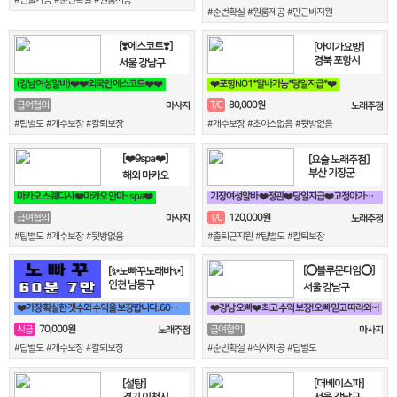
#순번확실 #원룸제공 #만근비지원
[❣️에스코트❣️]
[아이가요방]
경북 포항시
서울 강남구
(강남여성알바)❤️❤️외국인 에스코트❤️❤️
❤️포항NO1*알바가능*당일지급*❤️
80,000원
급여협의
T/C
마사지
노래주점
#팁별도 #개수보장 #칼퇴보장
#개수보장 #초이스없음 #뒷방없음
[❤️9spa❤️]
[요술 노래주점]
부산 기장군
해외 마카오
마카오 스웨디시 ❤️마카오 안마 - spa❤️
기장여성알바 ❤️정관❤️당일지급❤️고정아가씨구해요❤️
120,000원
급여협의
T/C
마사지
노래주점
#팁별도 #개수보장 #뒷방없음
#출퇴근지원 #팁별도 #칼퇴보장
[⭕블루문타임⭕]
[✨노빠꾸노래바✨]
인천 남동구
서울 강남구
❤️가장 확실한 갯수와 수익을 보장합니다. 60분 7만원 지급!❤️
❤️강남 오빠❤️ 최고 수익 보장! 오빠 믿고 따라와~!
70,000원
시급
급여협의
노래주점
마사지
#팁별도 #개수보장 #칼퇴보장
#순번확실 #식사제공 #팁별도
[설탕]
[더베이스파]
경기 이천시
서울 강남구