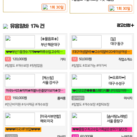
1회 30일
1회 30일
유흥알바
174 건
광고신청
[☀️물음표☀️]
[길]
대구 동구
부산 해운대구
❤️❤️부산 1등갯수 가게❤️❤️하루수입 고수익 가능❤️❤️
(대구 여성알바) ❤️고수익알바 20세 이상 여성 누구나 비밀보장❤️
120,000원
50,000원
T/C
T/C
기타
직업소개소
#팁별도 #개수보장 #뒷방없음
#팁별도 #초보가능 #아가씨
[⬅️오로라⬅️]
[캐스팅]
서울 강서구
대구 수성구
마곡✨셔츠★하퍼★퍼블✨돈줄맞아보자★갯수보장★술강요NO★출퇴근자유⭐
❤️신규오픈●● ■스웨디시■ 나이 외모 아무상관없습니다 우리가 함께 만들어 가요❤️
150,000원
T/C
급여협의
룸싸롱
마사지
#만근비지원 #식사제공 #개수보장
#팁별도 #개수보장 #칼퇴보장
[미국서부연합]
[솜사탕노래방]
해외 미국
서울 중랑구
❤️❤️❤️미국 VIP 브압❤️❤️❤️
❤️❤️중랑구 최고수입 가족같은 분위기 일단 전화주세요^^❤️❤️
60,000원
급여협의
시급
마사지
노래주점