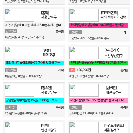
#만근비지원 #출퇴근지원 #식사제공
#팁별도 #칼퇴보장 #텃세없음
[홀릭]
[다이아몬드]
서울 강서구
해외 세부지역 선택
마곡 여성알바 ❤️퍼블,하퍼,셔츠❤️순수테이블❤️
해외 밤알바 여성알바❤️고수익! 목돈 마련의 꿈! 미국에서 이루세요❤️
급여협의
룸싸롱
급여협의
기타
#순번확실 #식사제공 #개수보장
#팁별도 #초이스없음 #초보가능
[⭐라운지⭐]
[엔젤 ]
해외 호주
부산 부산진구
해외 마사지 ❤️해외 55~77 고수입 보장 급구 필독❤️
서면 룸싸롱⭐❤️부산서면 라운지(구 갤러리) 언니들 모십니다❤️⭐
120,000원
급여협의
T/C
기타
룸싸롱
#원룸제공 #팁별도 #개수보장
#만근비지원 #팁별도 #개수보장
[킹스맨]
[넘버원]
서울 강남구
대전 유성구
강남밤알바❤️역삼동 1%(일프로)&텐프로 직영 강남 1등❤️
대전여성알바 ☀️초보가능 손님보장 20대30대가족모집☀️
급여협의
급여협의
룸싸롱
룸싸롱
#선불가능 #출퇴근지원 #식사제공
#순번확실 #만근비지원 #출퇴근지원
[데이]
[타임노래뱅크]
인천 계양구
서울 강서구