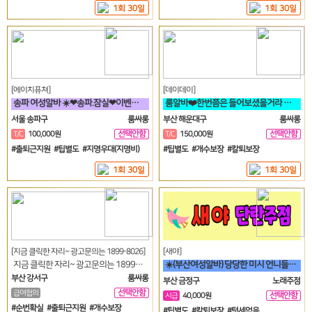
1회 30일
1회 30일
[에이치퓨쳐]
[데이데이]
송파 여성알바 ☀️❤송파.잠실❤이벤트중❤티씨10만❤평균10개❤☀️
룸알바❤️한번쯤은 들어보셨을거라 생각합니다 해운대 하면 퀄리티 입니다❤️
서울 송파구
룸싸롱
부산 해운대구
룸싸롱
선택안함
선택안함
T/C
100,000원
T/C
150,000원
일
일
#출퇴근지원 #팁별도 #지명우대(지명비)
#팁별도 #개수보장 #칼퇴보장
1회 30일
1회 30일
[지금 클릭한 자리~ 광고문의는 1899-8026]
[새야]
지금 클릭한 자리~ 광고문의는 1899-8026
☀️(부산여성알바) 당당한 미시 언니들 구함☀️
부산 강서구
룸싸롱
부산 금정구
노래주점
선택안함
급여협의
선택안함
시급
40,000원
일
일
#순번확실 #출퇴근지원 #개수보장
#팁별도 #칼퇴보장 #텃세없음