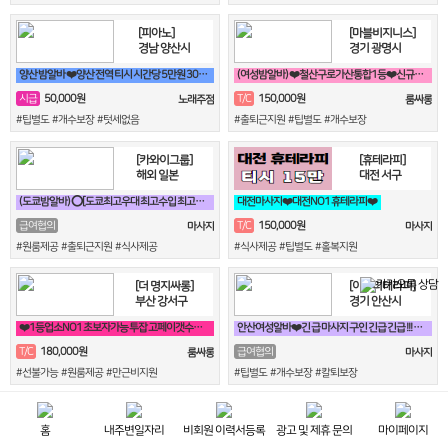
[피아노]
[마블비지니스]
경남 양산시
경기 광명시
양산 밤알바 ❤️양산 전역 티시 시간당 5만원 30세 ~ 50세❤️
(여성밤알바) ❤️철산구로가산통합1등❤️신규모집❤️
50,000원
150,000원
시급
T/C
노래주점
룸싸롱
#팁별도 #개수보장 #텃세없음
#출퇴근지원 #팁별도 #개수보장
[카와이그룹]
[휴테라피]
해외 일본
대전 서구
(도쿄밤알바) ⭕[도쿄최고우대 최고수입 최고안전보장]⭕
대전마사지❤️대전NO1 휴테라피❤️
150,000원
급여협의
T/C
마사지
마사지
#원룸제공 #출퇴근지원 #식사제공
#식사제공 #팁별도 #홀복지원
[더 명지싸롱]
[이루리테라피]
부산 강서구
경기 안산시
❤️1등업소NO1 초보자가능 투잡 고페이갯수보장❤️
안산여성알바❤️긴 급 마사지 구인 긴급 긴급 !!! 출장 관리사 구인❤️
180,000원
T/C
급여협의
룸싸롱
마사지
#선불가능 #원룸제공 #만근비지원
#팁별도 #개수보장 #칼퇴보장
[아자아자]
[그리고 노래주점]
서울 강남구
경남 창원시
홈
내주변일자리
비회원 이력서등록
광고 및 제휴 문의
마이페이지