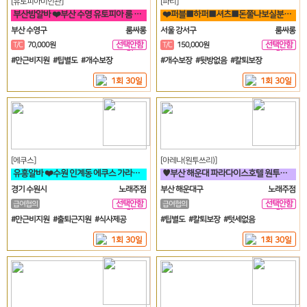
[유토피아미인관]
[파티]
부산밤알바 ❤️부산 수영 유토피아 룸 언니들 모십니다^^❤️
❤️퍼블■하퍼■셔츠■돈쭐나보실분!■술강요X■출퇴근맘대로■갯수보장❤️
부산 수영구
룸싸롱
서울 강서구
룸싸롱
선택안함
선택안함
T/C
70,000원
T/C
150,000원
일
일
#만근비지원 #팁별도 #개수보장
#개수보장 #뒷방없음 #칼퇴보장
1회 30일
1회 30일
[에쿠스]
[아레나(원투쓰리)]
유흥알바 ❤️수원 인계동 에쿠스 가라오케&하이퍼블릭❤️
♥️부산 해운대 파라다이스호텔 원투쓰리 클럽 영업진 구합니다♥️
경기 수원시
노래주점
부산 해운대구
노래주점
선택안함
선택안함
급여협의
급여협의
일
일
#만근비지원 #출퇴근지원 #식사제공
#팁별도 #칼퇴보장 #텃세없음
1회 30일
1회 30일