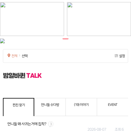
전체
선택
설정
밤알바퀸
TALK
언니들 수다방
(19) 이야기
EVENT
찐친 찾기
언니들 왜 사귀는거에 집착?
3
2026-08-07
조회 6