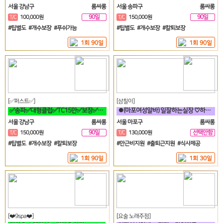
서울 강남구
룸싸롱
서울 송파구
룸싸롱
90일
90일
T/C
100,000원
T/C
150,000원
#팁별도 #개수보장 #푸쉬가능
#팁별도 #개수보장 #칼퇴보장
1회 90일
1회 90일
[✅퍼스트✅]
[삼칠이]
✅송파✅대형클럽✅TC15만✅보장✅최소5개✅송파✅방이✅잠실✅석촌✅강남✅역삼
⏺(마포여성알바) 일잘하는실장 ♡하루50이상♡90분♡당일지급♡훈훈⏺
서울 강남구
룸싸롱
서울 마포구
룸싸롱
90일
선택안함
T/C
150,000원
T/C
130,000원
일
#팁별도 #개수보장 #칼퇴보장
#만근비지원 #출퇴근지원 #식사제공
1회 90일
1회 30일
[❤️9spa❤️]
[요술 노래주점]