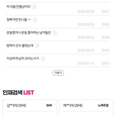
저 귀욤 민삘상이라
2
2026-08-06
조회 7
정빠가면 언니들 ~~
3
2026-08-05
조회 6
운동했거나 운동 좋아하는 남자들은
3
2026-08-04
조회 6
방에서 선수 불렀는데
3
2026-08-03
조회 5
이상하게 남자 꼬이는시기
3
2026-07-31
조회 7
더보기
인재검색
LIST
김**
(여/29세)
BAR
체**
(여/28세)
노래주점