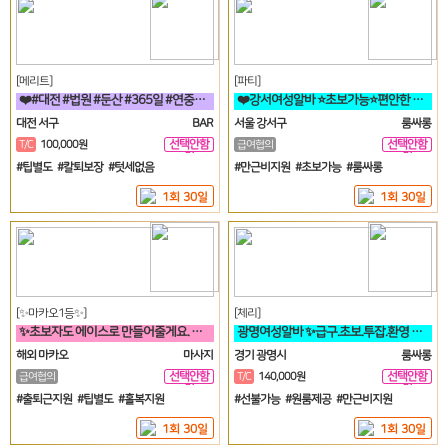
[메리트]
[파티]
❤️#대전 #법원 #둔산 #365일 #연중무휴 #초보자환영 #당일지급 #
❤️강서여성알바 ⭐초보가능⭐편안한 분위기에서 일하실분❤️
대전 서구
BAR
서울 강서구
룸싸롱
선택안함
선택안함
T/C
100,000원
급여협의
일
일
#팁별도 #칼퇴보장 #텃세없음
#만근비지원 #초보가능 #룸싸롱
1회 30일
1회 30일
[✨마카오1등✨]
[체리]
✨초보자도 에이스로 만들어줄게요. 우리 가게 오면, 수입 부터 다릅니다✨
광명여성알바 ✨급구.초보.투잡.환영 면접비✨
해외 마카오
마사지
경기 광명시
룸싸롱
선택안함
선택안함
급여협의
T/C
140,000원
일
일
#출퇴근지원 #팁별도 #홀복지원
#선불가능 #원룸제공 #만근비지원
1회 30일
1회 30일