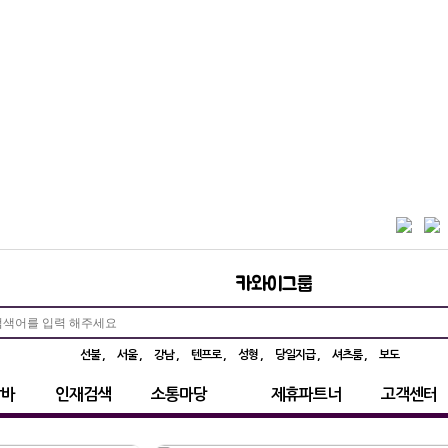
부산 윤희언니
카와이그룹
선불
서울
강남
텐프로
성형
당일지급
셔츠룸
보도
알바
인재검색
소통마당
제휴파트너
고객센터