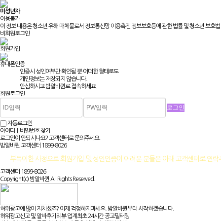
미성년자
이용불가
이 정보 내용은 청소년 유해 매체물로서 정보통신망 이용촉진 정보보호등에 관한 법률 및 청소년 보호법 
비회원로그인
회원가입
휴대폰인증
인증시 성인여부만 확인될 뿐
어떠한 형태로도
개인정보는 저장되지 않습니다.
안심하시고 밤알바퀸로 접속하세요.
회원로그인
자동로그인
아이디ㅣ비밀번호 찾기
로그인이 안되시나요? 고객센터로 문의주세요.
밤알바퀸 고객센터
1899-8026
부득이한 사정으로 회원가입 및 성인인증이 어려운 분들은 아래 고객센터로 연
고객센터 1899-8026
Copyright(c) 밤알바퀸 All Rights Reserved.
허위광고에 많이 지치셨죠? 이제 걱정하지마세요. 밤알바퀸부터 시작하겠습니다.
허위광고신고 및 알바후기리뷰 업계최초 24시간 공고필터링