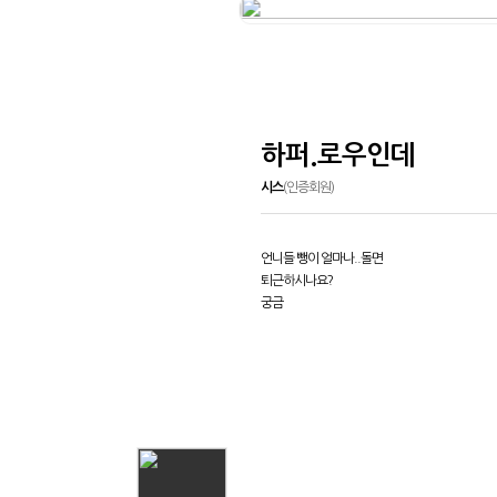
하퍼.로우인데
시스
(인증회원)
언니들 뺑이 얼마나..돌면
퇴근하시나요?
궁금