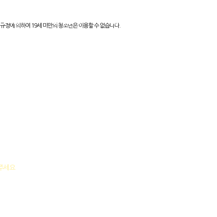
지역알바
인재검색
소통마당
제휴파트너
규정에 의하여 19세 미만의 청소년은 이용할 수 없습니다.
락주세요