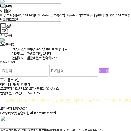
미성년자
이용불가
채용알바
맞춤정보
이 정보 내용은 청소년 유해 매체물로서 정보통신망 이용촉진 정보보호등에 관한 법률 및 청소년 보호법 
비회원로그인
회원가입
휴대폰인증
인증시 성인여부만 확인될 뿐
어떠한 형태로도
개인정보는 저장되지 않습니다.
안심하시고 밤알바퀸로 접속하세요.
회원로그인
자동로그인
아이디ㅣ비밀번호 찾기
로그인이 안되시나요? 고객센터로 문의주세요.
밤알바퀸 고객센터
1899-8026
부득이한 사정으로 회원가입 및 성인인증이 어려운 분들은 아래 고객센터로 연
고객센터 1899-8026
Copyright(c) 밤알바퀸 All Rights Reserved.
허위광고에 많이 지치셨죠? 이제 걱정하지마세요. 밤알바퀸부터 시작하겠습니다.