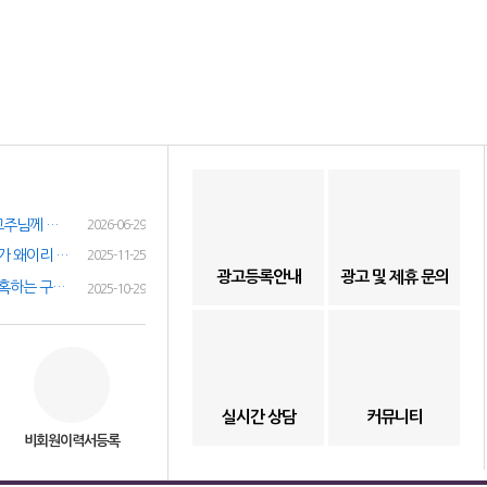
여성인재정보 이력서 등록시 유료광고주님께 인재정보 문자갑니다!
2026-06-29
(챗gpt) 요즘 유흥업소 아가씨 구하기가 왜이리 힘들까요? 원인이 무엇이 잇을까요?
2025-11-25
광고등록안내
광고 및 제휴 문의
✔️취업사기 과장 구인 광고 구직자 현혹하는 구인광고 주의 하세요!✔️
2025-10-29
실시간 상담
커뮤니티
비회원이력서등록