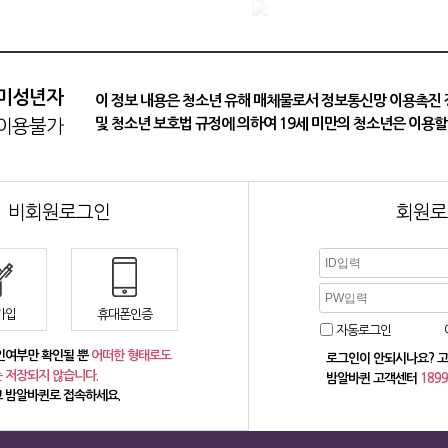
지역알바
인재검색
소통마당
제휴파트너
미성년자
이 정보 내용은 청소년 유해 매체물로서 정보통신망 이용촉진
및 청소년 보호법 규정에 의하여 19세 미만의 청소년은 이용할
이용불가
비회원로그인
회원로
가입
휴대폰인증
자동로그인
인여부만 확인될 뿐
어떠한 형태로도
로그인이 안되시나요? 고
 저장되지 않습니다.
밤알바퀸 고객센터
1899
 밤알바퀸로 접속하세요.