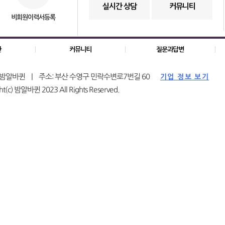
실시간 상담
커뮤니티
비회원이력서등록
관
커뮤니티
질문과답변
: 밤알바퀸 | 주소: 부산 수영구 민락수변로7번길 60
기업 정보 보기
ht(c) 밤알바퀸 2023 All Rights Reserved.