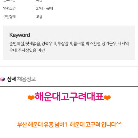
근무시간
야간
연령조건
27세 ~ 49세
구인형태
고용
Keyword
순번확실, 텃세없음, 경력우대, 투잡알바, 룸싸롱, 박스환영, 장기근무, 타지역
우대, 주차장있음, 야간
상세
채용정보
해운대고구려대표
❤️
❤️
부산 해운대 유흥 넘버1 해운대 고구려 입니다^^