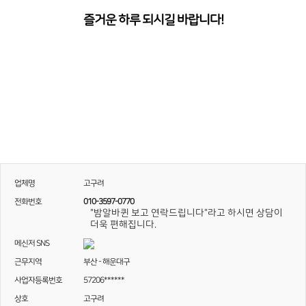
즐거운 하루 되시길 바랍니다!
업체명
고구려
전화번호
010-3597-0770
"밤알바퀸 보고 연락드립니다"라고 하시면 상담이
더욱 편해집니다.
메신저 SNS
근무지역
부산 - 해운대구
사업자등록번호
57206******
상호
고구려