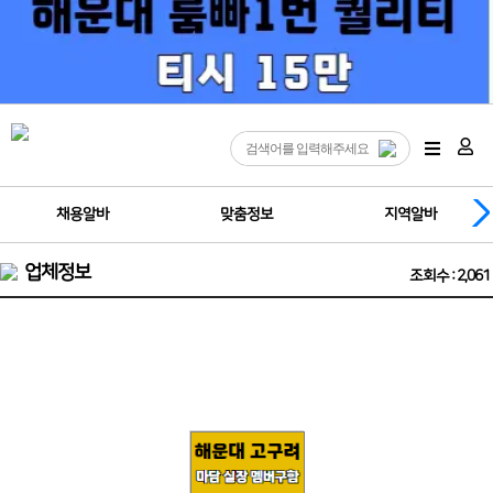
채용알바
맞춤정보
지역알바
업체정보
조회수 : 2,061
❤고구려 참신한 마담 실장(멤버) 영업진 구좌 사장님들을 모십니다❤️