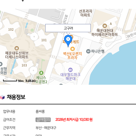
고구려
50m
채용정보
업무내용
룸싸롱
급여협의
급여조건
2026년 최저시급 10,030 원
근무지역
부산 - 해운대구