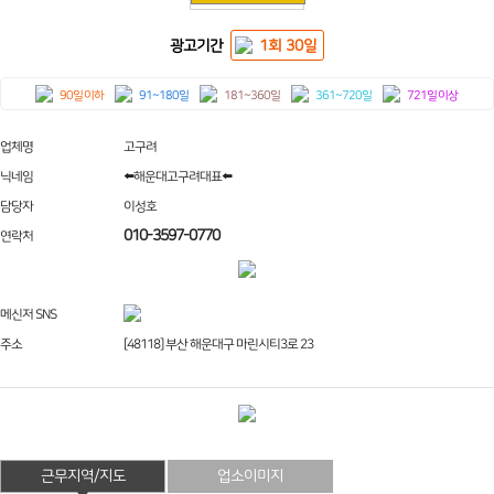
광고기간
1회 30일
90일 이하
91~180일
181~360일
361~720일
721일 이상
업체명
고구려
닉네임
⬅️해운대고구려대표⬅️
담당자
이성호
010-3597-0770
연락처
메신저 SNS
주소
[48118] 부산 해운대구 마린시티3로 23
근무지역/지도
업소이미지