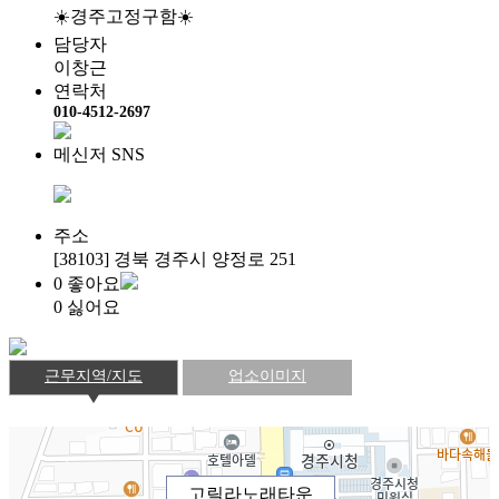
☀️경주고정구함☀️
담당자
이창근
연락처
010-4512-2697
메신저 SNS
주소
[38103] 경북 경주시 양정로 251
0
좋아요
0
싫어요
근무지역/지도
업소이미지
고릴라노래타운