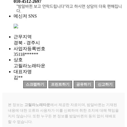
010-4512-2697
"밤알바퀸 보고 연락드립니다"라고 하시면 상담이 더욱 편해집니
다.
메신저 SNS
근무지역
경북 - 경주시
사업자등록번호
35118******
상호
고릴라노래타운
대표자명
김**
스크랩하기
프린트하기
공유하기
신고하기
본 정보는
고릴라노래타운
에서 제공한 자료이며, 밤알바퀸는 기재된
내용에 대한 오류와 사용자가 이를 신뢰하여 취한 조치에 대해 책임을
지지 않습니다. 또한 누구든 본 정보를 밤알바퀸의 동의 없이 재배포
할 수 없습니다.