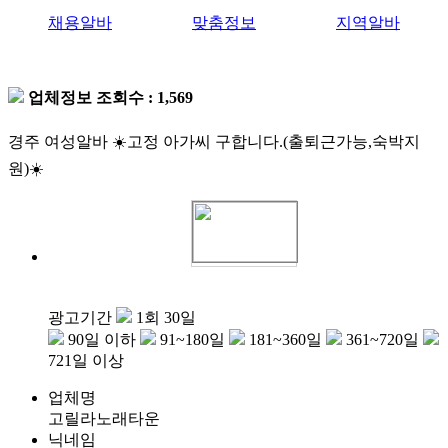
채용알바
맞춤정보
지역알바
업체정보
조회수 : 1,569
경주 여성알바 ☀️고정 아가씨 구합니다.(출퇴근가능,숙박지
원)☀️
광고기간
1회 30일
90일 이하
91~180일
181~360일
361~720일
721일 이상
업체명
고릴라노래타운
닉네임