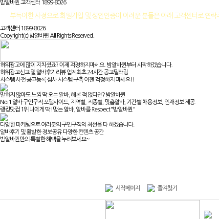
밤알바퀸 고객센터
1899-8026
부득이한 사정으로 회원가입 및 성인인증이 어려운 분들은 아래 고객센터로 연
고객센터 1899-8026
Copyright(c) 밤알바퀸 All Rights Reserved.
허위광고에 많이 지치셨죠? 이제 걱정하지마세요. 밤알바퀸부터 시작하겠습니다.
허위광고신고 및 알바후기리뷰 업계최초 24시간 공고필터링
시스템 사전 공고등록 심사 시스템 구축 이젠 걱정하지 마세요!!
말하지 않아도 느낌 딱 오는 알바, 해본 적 없다면? 밤알바퀸
No.1 알바 구인구직 포털사이트, 지역별, 직종별, 맞춤알바, 기간별 채용정보, 인재정보 제공.
랭킹닷컴 1위 나에게 딱! 맞는 알바, 알바를 Respect "밤알바퀸"
다양한 마케팅으로 여러분의 구인구직의 최선을 다 하겠습니다.
알바후기 및 활발한 정보공유 다양한 컨텐츠 공간
밤알바퀸만의 특별한 혜택을 누려보세요~
시작페이지
즐겨찾기