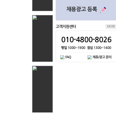
손님16
on
40.♡.167.27
채용광고 등록
손님17
on
52.♡.144.206
손님18
on
47.♡.122.255
고객지원센터
손님19
MORE
on
47.♡.122.233
손님20
on
17.♡.23.67
010-4800-8026
손님21
on
95.♡.213.180
평일
10:00~19:00
점심
13:00~14:00
손님22
on
220.♡.108.104
FAQ
제휴/광고 문의
손님23
on
47.♡.122.38
손님24
on
220.♡.108.174
손님25
on
47.♡.122.6
손님26
on
66.♡.64.226
손님27
on
116.♡.32.47
손님28
on
47.♡.122.29
손님29
on
116.♡.32.101
손님30
on
66.♡.71.100