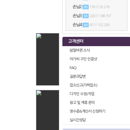
손님2
on
116.♡.32.219
손님3
on
220.♡.108.157
손님4
on
47.♡.122.238
손님5
on
170.♡.47.2
고객센터
손님6
on
220.♡.108.155
밤알바퀸 소식
손님7
on
47.♡.122.77
아가씨 구인 인증샷
손님8
on
220.♡.108.169
FAQ
손님9
on
47.♡.122.57
질문과답변
손님10
on
47.♡.122.91
업소신고(가짜업소)
손님11
on
116.♡.32.33
디자인 수정/작업
손님12
on
52.♡.144.233
광고 및 제휴 문의
손님13
on
220.♡.108.105
영수증&계산서 신청하기
손님14
on
157.♡.39.197
실시간상담
손님15
on
47.♡.122.72