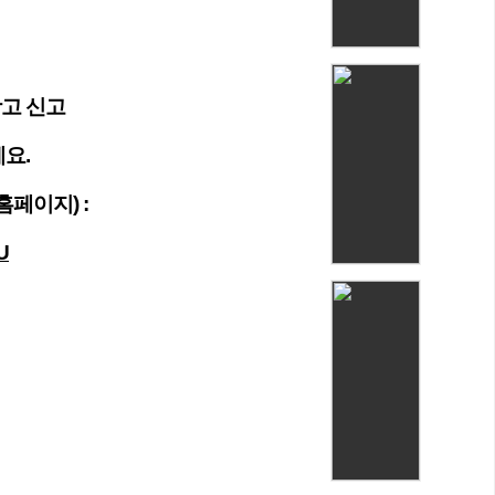
광고 신고
요.
페이지) :
U