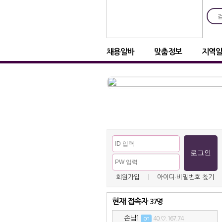
채용알바
맞춤정보
지역
회원가입
ㅣ
아이디·비밀번호 찾기
현재 접속자
37명
손님1
on
40.♡.167.74