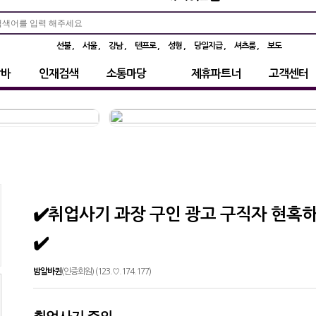
선불
서울
강남
텐프로
성형
당일지급
셔츠룸
보도
알바
인재검색
소통마당
제휴파트너
고객센터
✔️취업사기 과장 구인 광고 구직자 현혹
✔️
밤알바퀸
(인증회원) (123.♡.174.177)