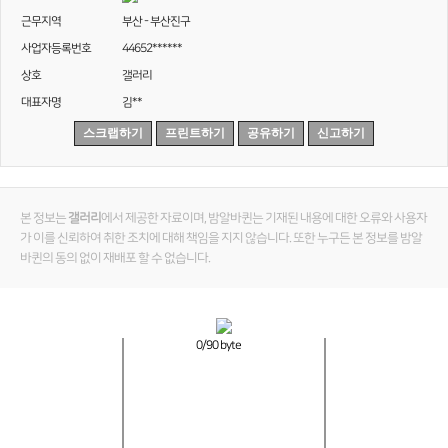
근무지역
부산 - 부산진구
사업자등록번호
44652******
상호
갤러리
대표자명
김**
스크랩하기
프린트하기
공유하기
신고하기
본 정보는
갤러리
에서 제공한 자료이며, 밤알바퀸는 기재된 내용에 대한 오류와 사용자
가 이를 신뢰하여 취한 조치에 대해 책임을 지지 않습니다. 또한 누구든 본 정보를 밤알
바퀸의 동의 없이 재배포 할 수 없습니다.
0
/90 byte