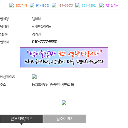
90일 이하
91~180일
181~360일
361~720일
721일 이상
업체명
갤러리
닉네임
⭐서면 갤러리⭐
담당자
김기영
010-7777-5990
연락처
메신저 SNS
주소
[47289] 부산 부산진구 서면로 16
근무지역/지도
업소이미지