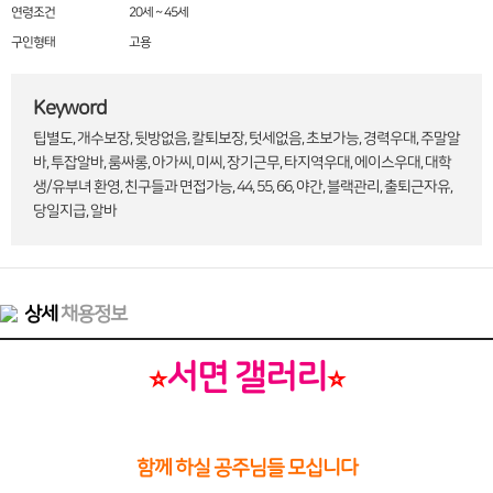
연령조건
20세 ~ 45세
구인형태
고용
Keyword
팁별도, 개수보장, 뒷방없음, 칼퇴보장, 텃세없음, 초보가능, 경력우대, 주말알
바, 투잡알바, 룸싸롱, 아가씨, 미씨, 장기근무, 타지역우대, 에이스우대, 대학
생/유부녀 환영, 친구들과 면접가능, 44, 55, 66, 야간, 블랙관리, 출퇴근자유,
당일지급, 알바
상세
채용정보
서면 갤러리
⭐
⭐
함께 하실 공주님들 모십니다