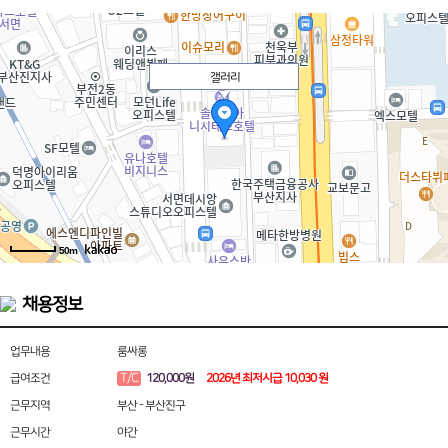
갤러리
50m
채용정보
업무내용
룸싸롱
T/C
급여조건
120,000원
2026년 최저시급 10,030 원
근무지역
부산 - 부산진구
근무시간
야간