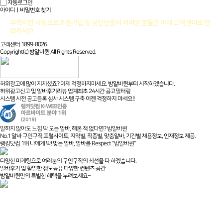
자동로그인
아이디ㅣ비밀번호 찾기
부득이한 사정으로 회원가입 및 성인인증이 어려운 분들은 아래 고객센터로 연
락주세요
고객센터 1899-8026
Copyright(c) 밤알바퀸 All Rights Reserved.
허위광고에 많이 지치셨죠? 이제 걱정하지마세요. 밤알바퀸부터 시작하겠습니다.
허위광고신고 및 알바후기리뷰 업계최초 24시간 공고필터링
시스템 사전 공고등록 심사 시스템 구축 이젠 걱정하지 마세요!!
말하지 않아도 느낌 딱 오는 알바, 해본 적 없다면? 밤알바퀸
No.1 알바 구인구직 포털사이트, 지역별, 직종별, 맞춤알바, 기간별 채용정보, 인재정보 제공.
랭킹닷컴 1위 나에게 딱! 맞는 알바, 알바를 Respect "밤알바퀸"
다양한 마케팅으로 여러분의 구인구직의 최선을 다 하겠습니다.
알바후기 및 활발한 정보공유 다양한 컨텐츠 공간
밤알바퀸만의 특별한 혜택을 누려보세요~