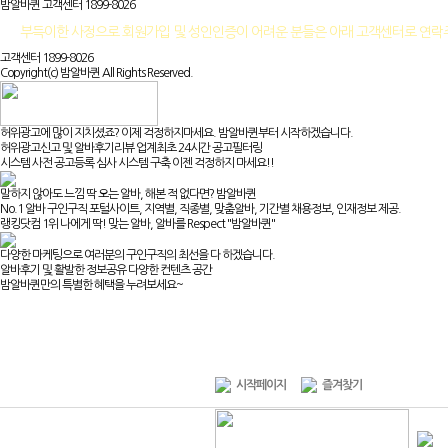
밤알바퀸 고객센터
1899-8026
부득이한 사정으로 회원가입 및 성인인증이 어려운 분들은 아래 고객센터로 연
고객센터 1899-8026
Copyright(c) 밤알바퀸 All Rights Reserved.
허위광고에 많이 지치셨죠? 이제 걱정하지마세요. 밤알바퀸부터 시작하겠습니다.
허위광고신고 및 알바후기리뷰 업계최초 24시간 공고필터링
시스템 사전 공고등록 심사 시스템 구축 이젠 걱정하지 마세요!!
말하지 않아도 느낌 딱 오는 알바, 해본 적 없다면? 밤알바퀸
No.1 알바 구인구직 포털사이트, 지역별, 직종별, 맞춤알바, 기간별 채용정보, 인재정보 제공.
랭킹닷컴 1위 나에게 딱! 맞는 알바, 알바를 Respect "밤알바퀸"
다양한 마케팅으로 여러분의 구인구직의 최선을 다 하겠습니다.
알바후기 및 활발한 정보공유 다양한 컨텐츠 공간
밤알바퀸만의 특별한 혜택을 누려보세요~
시작페이지
즐겨찾기