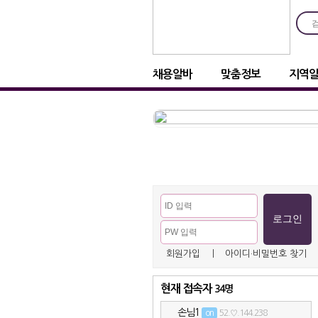
채용알바
맞춤정보
지역
회원가입
ㅣ
아이디·비밀번호 찾기
현재 접속자
34명
손님1
on
52.♡.144.238