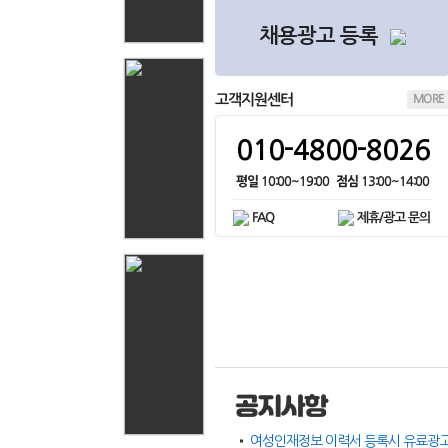
손님10
on
116.♡.32.87
채용광고 등록
angel1004
on
손님11
on
74.♡.215.8
고객지원센터
MORE
손님12
on
66.♡.82.9
angel1004
on
010-4800-8026
손님13
on
216.♡.217.17
평일
10:00~19:00
점심
13:00~14:00
angel1004
on
FAQ
제휴/광고 문의
손님14
on
36.♡.191.149
angel1004
on
손님15
on
116.♡.32.85
angel1004
on
손님16
on
65.♡.210.234
손님17
on
66.♡.71.98
공지사항
손님18
on
116.♡.32.212
손님19
on
40.♡.167.14