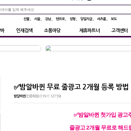
선불
서울
강남
텐프로
성형
당일지급
셔츠룸
보도
알바
인재검색
소통마당
제휴파트너
고객센터
✅밤알바퀸 무료 줄광고 2개월 등록 방법
밤알바퀸
(인증회원) (119.♡.127.59)
✅
밤알바퀸 첫가입 광고
줄광고 2개월 무료로 해드