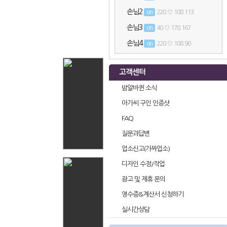
손님2
on
220.♡.108.113
손님3
on
40.♡.178.167
손님4
on
220.♡.108.90
손님5
on
220.♡.108.114
고객센터
손님6
on
223.♡.91.82
밤알바퀸 소식
angel1004
on
아가씨 구인 인증샷
손님7
on
220.♡.108.177
FAQ
angel1004
on
질문과답변
angel1004
on
업소신고(가짜업소)
angel1004
on
디자인 수정/작업
손님8
on
220.♡.108.175
광고 및 제휴 문의
angel1004
on
영수증&계산서 신청하기
손님9
on
220.♡.108.169
실시간상담
angel1004
on