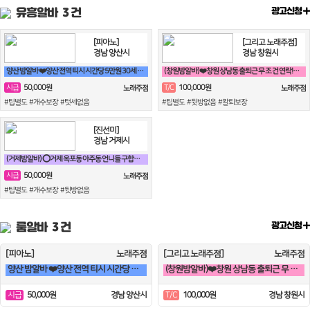
유흥알바
3 건
광고신청
[피아노]
[그리고 노래주점]
경남 양산시
경남 창원시
양산 밤알바 ❤️양산 전역 티시 시간당 5만원 30세 ~ 50세❤️
(창원밤알바)❤️창원 상남동 출퇴근 무 조 건 연락!❤️ 룸알바 룸보도
50,000원
100,000원
시급
T/C
노래주점
노래주점
#팁별도 #개수보장 #텃세없음
#팁별도 #뒷방없음 #칼퇴보장
[진선미]
경남 거제시
(거제밤알바) ⭕거제 옥포동 아주동 언니들 구합니다^^⭕
50,000원
시급
노래주점
#팁별도 #개수보장 #뒷방없음
룸알바
3 건
광고신청
[피아노]
노래주점
[그리고 노래주점]
노래주점
양산 밤알바 ❤️양산 전역 티시 시간당 5만원 30세 ~ 50세❤️
(창원밤알바)❤️창원 상남동 출퇴근 무 조 건 연락!❤️ 룸알바 룸보도
50,000원
경남 양산시
100,000원
경남 창원시
시급
T/C