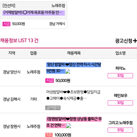
[진선미]
노래주점
(거제밤알바) ⭕거제 옥포동 아주동 언니들 구합니다^^⭕
50,000원
경남 거제시
시급
채용정보
LIST
13 건
광고신청
지역
업종
채용제목
업소명
양산 밤알바 ❤️양산 전역 티시 시간당
피아노
5만원 30…
경남 양산시
노래주점
30일
시급
50,000원
여성밤알바❤️●초보환영●당일지급
레인보우
●고페이●숙식제공●출…
경남 김해시
기타
30일
급여협의
(창원밤알바)❤️창원 상남동 출퇴근 무
그리고 노래주점
조 건 연락…
경남 창원시
노래주점
30일
T/C
100,000원