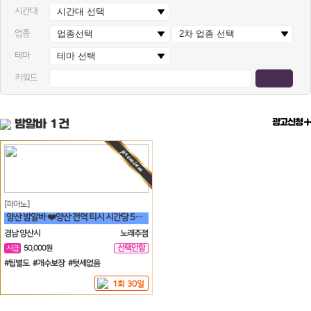
시간대
업종
테마
키워드
밤알바
1 건
광고신청
[피아노]
양산 밤알바 ❤️양산 전역 티시 시간당 5만원 30세 ~ 50세❤️
경남 양산시
노래주점
선택안함
시급
50,000원
일
#팁별도 #개수보장 #텃세없음
1회 30일