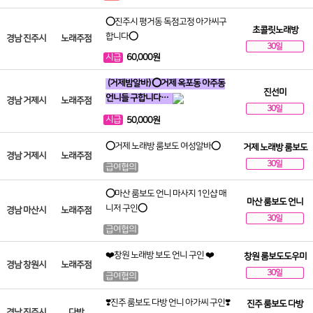
⭕진주시 평거동 독점고정 아가씨구
초콜릿노래방
합니다⭕
경남 진주시
노래주점
30일
시급
60,000원
(거제밤알바) ⭕거제 옥포동 아주동
진선미
언니들 구합니다…
경남 거제시
노래주점
30일
시급
50,000원
⭕거제 노래방 룸보도 여성알바⭕
거제 노래방 룸보도
경남 거제시
노래주점
30일
급여협의
⭕마산 룸보도 언니 마사지 1인샵 매
마산 룸보도 언니
니저 구인⭕
경남 마산시
노래주점
30일
급여협의
❤️창원 노래방 보도 언니 구인 ❤️
창원 룸보도도우미
경남 창원시
노래주점
30일
급여협의
❣️진주 룸보도 다방 언니 아가씨 구인❣️
진주 룸보도 다방
경남 진주시
다방