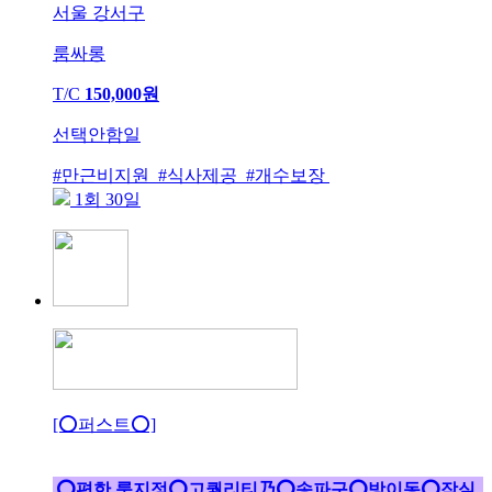
서울 강서구
룸싸롱
T/C
150,000원
선택안함일
#만근비지원 #식사제공 #개수보장
1회 30일
[⭕퍼스트⭕]
⭕편한 룸지정⭕고퀄리티乃⭕송파구⭕방이동⭕잠실