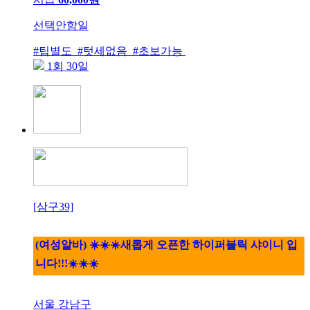
선택안함일
#팁별도 #텃세없음 #초보가능
1회 30일
[삼구39]
(여성알바) ☀️☀️☀️새롭게 오픈한 하이퍼블릭 샤이니 입
니다!!!☀️☀️☀️
서울 강남구