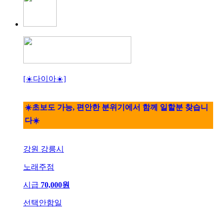
[☀️다이아☀️]
☀️초보도 가능, 편안한 분위기에서 함께 일할분 찾습니
다☀️
강원 강릉시
노래주점
시급
70,000원
선택안함일