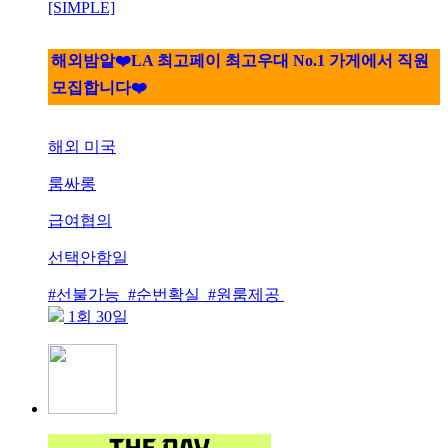
[SIMPLE]
해외밤알❤️LA 최고페이 최고우대 No.1 가게에서 직원
모집합니다❤️
해외 미국
룸싸롱
급여협의
선택안함일
#선불가능 #순번확실 #원룸제공
1회 30일