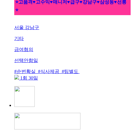
⭐고품격♥고수익♥매니저♥급구♥강남구♥삼성동♥선릉
⭐
서울 강남구
기타
급여협의
선택안함일
#순번확실 #식사제공 #팁별도
1회 30일