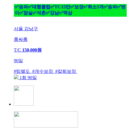
✅송파✅대형클럽✅TC15만✅보장✅최소5개✅송파✅방
이✅잠실✅석촌✅강남✅역삼
서울 강남구
룸싸롱
T/C
150,000원
90일
#팁별도 #개수보장 #칼퇴보장
1회 90일