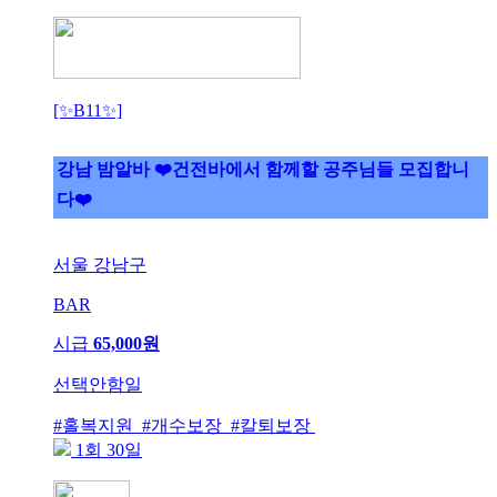
[✨B11✨]
강남 밤알바 ❤️건전바에서 함께할 공주님들 모집합니
다❤️
서울 강남구
BAR
시급
65,000원
선택안함일
#홀복지원 #개수보장 #칼퇴보장
1회 30일