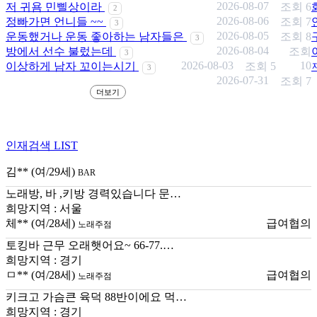
2026-08-07
저 귀욤 민삘상이라
조회 6
2
2026-08-06
정빠가면 언니들 ~~
조회 7
3
2026-08-05
운동했거나 운동 좋아하는 남자들은
조회 8
3
2026-08-04
방에서 선수 불렀는데
조회
3
2026-08-03
10
이상하게 남자 꼬이는시기
조회 5
3
2026-07-31
조회 7
더보기
인재검색
LIST
김**
(여/29세)
BAR
노래방, 바 ,키방 경력있습니다 문…
희망지역 : 서울
체**
(여/28세)
급여협의
노래주점
토킹바 근무 오래햇어요~ 66-77.…
희망지역 : 경기
ㅁ**
(여/28세)
급여협의
노래주점
키크고 가슴큰 육덕 88반이에요 먹…
희망지역 : 경기