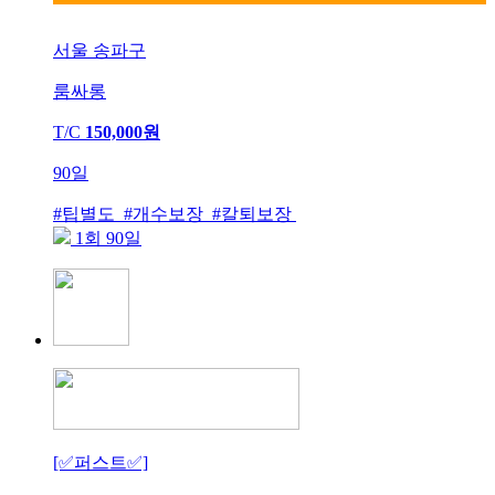
서울 송파구
룸싸롱
T/C
150,000원
90일
#팁별도 #개수보장 #칼퇴보장
1회 90일
[✅퍼스트✅]