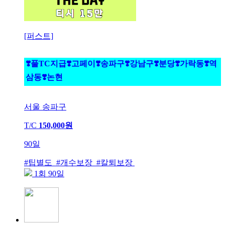
[퍼스트]
❣️풀TC지급❣️고페이❣️송파구❣️강남구❣️분당❣️가락동❣️역
삼동❣️논현
서울 송파구
T/C
150,000원
90일
#팁별도 #개수보장 #칼퇴보장
1회 90일