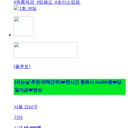
#원룸제공 #팁별도 #초이스없음
1회 30일
[플루토]
[쉬는날 추천/재택근무]❤️한시간 통화시 64,800원❤️당
일지급❤️영상
서울 강남구
기타
시급
60,000원