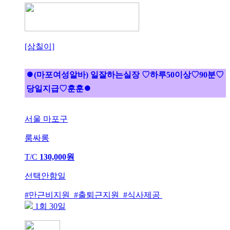
[삼칠이]
⏺(마포여성알바) 일잘하는실장 ♡하루50이상♡90분♡
당일지급♡훈훈⏺
서울 마포구
룸싸롱
T/C
130,000원
선택안함일
#만근비지원 #출퇴근지원 #식사제공
1회 30일