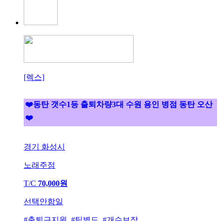
[렉스]
❤️동탄 갯수1등 출퇴차량3대 수원 용인 병점 동탄 오산
❤️
경기 화성시
노래주점
T/C
70,000원
선택안함일
#출퇴근지원 #팁별도 #개수보장