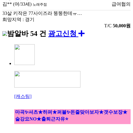
김**
(여/33세)
급여협의
노래주점
33살 키작은 77사이즈라 뚱뚱한데ㅠ…
희망지역 : 경기
T/C
50,000원
밤알바
54 건
광고신청
[캐스팅]
마곡✨셔츠★하퍼★퍼블✨돈줄맞아보자★갯수보장★
술강요NO★출퇴근자유⭐