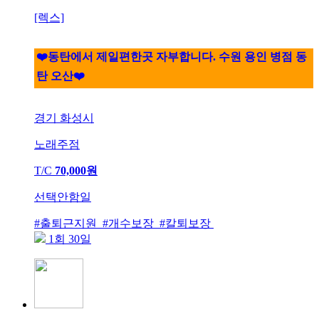
[렉스]
❤️동탄에서 제일편한곳 자부합니다. 수원 용인 병점 동
탄 오산❤️
경기 화성시
노래주점
T/C
70,000원
선택안함일
#출퇴근지원 #개수보장 #칼퇴보장
1회 30일