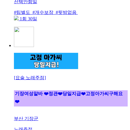
선택안함일
#팁별도 #개수보장 #뒷방없음
1회 30일
[요술 노래주점]
기장여성알바 ❤️정관❤️당일지급❤️고정아가씨구해요
❤️
부산 기장군
노래주점