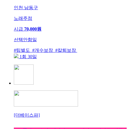
인천 남동구
노래주점
시급
70,000원
선택안함일
#팁별도 #개수보장 #칼퇴보장
1회 30일
[더베이스파]