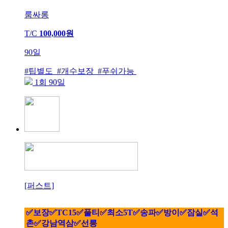
룸싸롱
T/C
100,000원
90일
#팁별도 #개수보장 #푸쉬가능
1회 90일
[퍼스트]
✅보장✅TC15✅풀티✅최소5T✅송파✅방이✅잠실✅석
촌✅강남역삼✅선릉