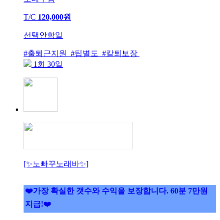
T/C
120,000원
선택안함일
#출퇴근지원 #팁별도 #칼퇴보장
1회 30일
[✨노빠꾸노래바✨]
❤️가장 확실한 갯수와 수익을 보장합니다. 60분 7만원
지급!❤️