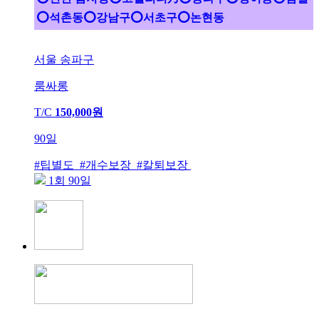
⭕석촌동⭕강남구⭕서초구⭕논현동
서울 송파구
룸싸롱
T/C
150,000원
90일
#팁별도 #개수보장 #칼퇴보장
1회 90일