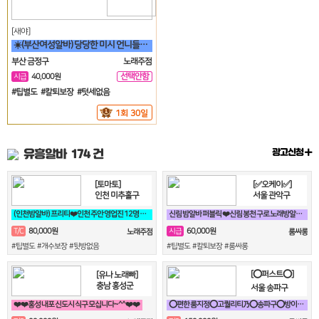
[새야]
☀️(부산여성알바) 당당한 미시 언니들 구함☀️
부산 금정구
노래주점
선택안함
시급
40,000원
일
#팁별도 #칼퇴보장 #텃세없음
1회 30일
유흥알바
174 건
광고신청
[토마토]
[✅오케이✅]
인천 미추홀구
서울 관악구
(인천밤알바) 프리티❤️인천 주안 영업진 12명 상주중 (24시간 영업)❤️
신림 밤알바 퍼블릭 ❤️신림 봉천 구로 노래방알바 구해요❤️
80,000원
60,000원
T/C
시급
노래주점
룸싸롱
#팁별도 #개수보장 #뒷방없음
#팁별도 #칼퇴보장 #룸싸롱
[⭕퍼스트⭕]
[유나 노래빠]
충남 홍성군
서울 송파구
❤️❤️홍성 내포 신도시 식구 모십니다~^^❤️❤️
⭕편한 룸지정⭕고퀄리티乃⭕송파구⭕방이동⭕잠실⭕석촌동⭕강남구⭕서초구⭕논현동