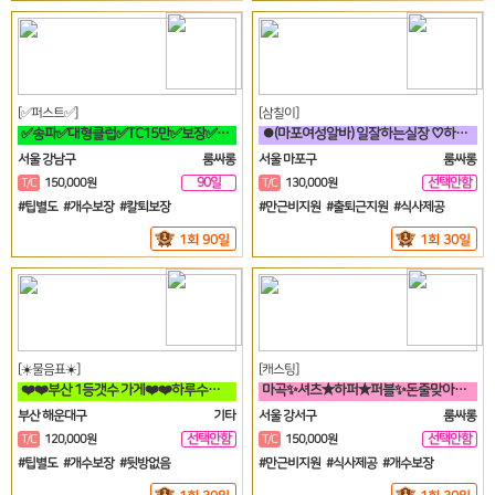
[✅퍼스트✅]
[삼칠이]
✅송파✅대형클럽✅TC15만✅보장✅최소5개✅송파✅방이✅잠실✅석촌✅강남✅역삼
⏺(마포여성알바) 일잘하는실장 ♡하루50이상♡90분♡당일지급♡훈훈⏺
서울 강남구
룸싸롱
서울 마포구
룸싸롱
90일
선택안함
T/C
150,000원
T/C
130,000원
일
#팁별도 #개수보장 #칼퇴보장
#만근비지원 #출퇴근지원 #식사제공
1회 90일
1회 30일
[☀️물음표☀️]
[캐스팅]
❤️❤️부산 1등갯수 가게❤️❤️하루수입 고수익 가능❤️❤️
마곡✨셔츠★하퍼★퍼블✨돈줄맞아보자★갯수보장★술강요NO★출퇴근자유⭐
부산 해운대구
기타
서울 강서구
룸싸롱
선택안함
선택안함
T/C
120,000원
T/C
150,000원
일
일
#팁별도 #개수보장 #뒷방없음
#만근비지원 #식사제공 #개수보장