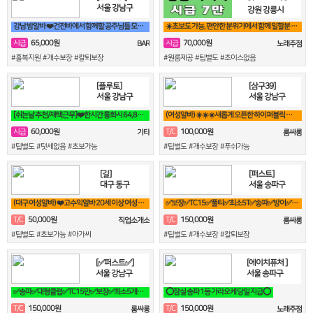
서울 강남구
강원 강릉시
강남 밤알바 ❤️건전바에서 함께할 공주님들 모집합니다❤️
☀️초보도 가능, 편안한 분위기에서 함께 일할분 찾습니다☀️
65,000원
70,000원
시급
시급
BAR
노래주점
#홀복지원 #개수보장 #칼퇴보장
#원룸제공 #팁별도 #초이스없음
[플루토]
[삼구39]
서울 강남구
서울 강남구
[쉬는날 추천/재택근무]❤️한시간 통화시 64,800원❤️당일지급❤️영상
(여성알바) ☀️☀️☀️새롭게 오픈한 하이퍼블릭 샤이니 입니다!!!☀️☀️☀️
60,000원
100,000원
시급
T/C
기타
룸싸롱
#팁별도 #텃세없음 #초보가능
#팁별도 #개수보장 #푸쉬가능
[길]
[퍼스트]
대구 동구
서울 송파구
(대구 여성알바) ❤️고수익알바 20세 이상 여성 누구나 비밀보장❤️
✅보장✅TC15✅풀티✅최소5T✅송파✅방이✅잠실✅석촌✅강남역삼✅선릉
50,000원
150,000원
T/C
T/C
직업소개소
룸싸롱
#팁별도 #초보가능 #아가씨
#팁별도 #개수보장 #칼퇴보장
[✅퍼스트✅]
[에이치퓨처 ]
서울 강남구
서울 송파구
✅송파✅대형클럽✅TC15만✅보장✅최소5개✅송파✅방이✅잠실✅석촌✅강남✅역삼
⭕잠실 송파 1등 가라오케 당일 지급⭕
150,000원
150,000원
T/C
T/C
룸싸롱
노래주점