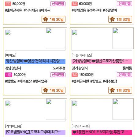
선택안함
선택안함
T/C
50,000원
T/C
60,000원
일
일
#출퇴근지원 #식사제공 #아가씨
#텃세없음 #경력우대 #주말알바
1회 30일
1회 30일
[피아노]
[마블비지니스]
양산 밤알바 ❤️양산 전역 티시 시간당 5만원 30세 ~ 50세❤️
(여성밤알바) ❤️철산구로가산통합1등❤️신규모집❤️
경남 양산시
노래주점
경기 광명시
룸싸롱
선택안함
선택안함
시급
50,000원
T/C
150,000원
일
일
#팁별도 #개수보장 #텃세없음
#출퇴근지원 #팁별도 #개수보장
1회 30일
1회 30일
[카와이그룹]
[더 명지싸롱]
(도쿄밤알바) ⭕[도쿄최고우대 최고수입 최고안전보장]⭕
❤️1등업소NO1 초보자가능 투잡 고페이갯수보장❤️