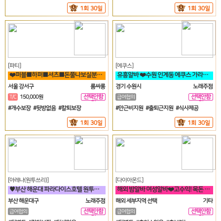
1회 30일
1회 30일
[파티]
[에쿠스]
❤️퍼블■하퍼■셔츠■돈쭐나보실분!■술강요X■출퇴근맘대로■갯수보장❤️
유흥알바 ❤️수원 인계동 에쿠스 가라오케&하이퍼블릭❤️
서울 강서구
룸싸롱
경기 수원시
노래주점
선택안함
선택안함
T/C
150,000원
급여협의
일
일
#개수보장 #뒷방없음 #칼퇴보장
#만근비지원 #출퇴근지원 #식사제공
1회 30일
1회 30일
[아레나(원투쓰리)]
[다이아몬드]
♥️부산 해운대 파라다이스호텔 원투쓰리 클럽 영업진 구합니다♥️
해외 밤알바 여성알바❤️고수익! 목돈 마련의 꿈! 미국에서 이루세요❤️
부산 해운대구
노래주점
해외 세부지역 선택
기타
선택안함
선택안함
급여협의
급여협의
일
일