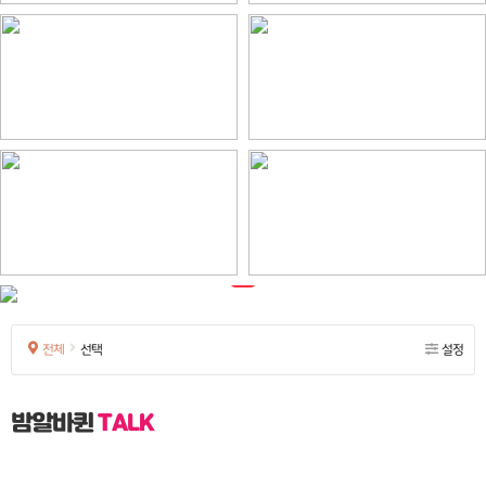
전체
선택
설정
밤알바퀸
TALK