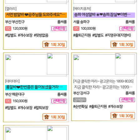
[갤러리]
[에이치퓨쳐]
서면 밤알바 ❤️공주님들 도와주세요^^❤️
송파 여성알바 ☀️❤송파.잠실❤이벤트중❤티씨10만❤평균10개❤☀️
부산 부산진구
룸싸롱
서울 송파구
룸싸롱
선택안함
선택안함
T/C
120,000원
T/C
100,000원
일
일
#팁별도 #개수보장 #뒷방없음
#출퇴근지원 #팁별도 #지명우대(지명비)
1회 30일
1회 30일
[데이데이]
[지금 클릭한 자리~ 광고문의는 1899-8026]
룸알바❤️한번쯤은 들어보셨을거라 생각합니다 해운대 하면 퀄리티 입니다❤️
지금 클릭한 자리~ 광고문의는 1899-8026
부산 강서구
룸싸롱
부산 해운대구
룸싸롱
선택안함
급여협의
선택안함
T/C
150,000원
일
일
#순번확실 #출퇴근지원 #개수보장
#팁별도 #개수보장 #칼퇴보장
1회 30일
1회 30일