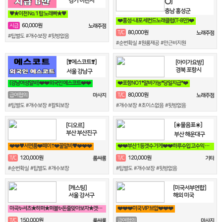
경기 이천시
⭕]
충남 홍성군
♥️★이천 No. 1 탑 노래빠★♥️
❤️홍성-내포 세컨드노래클럽(T-8만)❤️
60,000원
시급
노래주점
80,000원
T/C
노래주점
#팁별도 #개수보장 #뒷방없음
#순번확실 #원룸제공 #만근비지원
[❣️에스코트❣️]
[아이가요방]
경북 포항시
서울 강남구
(강남여성알바)❤️❤️외국인 에스코트❤️❤️
❤️포항NO1*알바가능*당일지급*❤️
80,000원
급여협의
T/C
마사지
노래주점
#팁별도 #개수보장 #칼퇴보장
#개수보장 #초이스없음 #뒷방없음
[☀️물음표☀️]
[디오르]
부산 부산진구
부산 해운대구
❤️❤️♥서면룸❤️페이↑❤️꿀알바♥❤️❤️❤️
❤️❤️부산 1등갯수 가게❤️❤️하루수입 고수익 가능❤️❤️
120,000원
120,000원
T/C
T/C
룸싸롱
기타
#순번확실 #팁별도 #개수보장
#팁별도 #개수보장 #뒷방없음
[캐스팅]
[미국서부연합]
서울 강서구
해외 미국
마곡✨셔츠★하퍼★퍼블✨돈줄맞아보자★갯수보장★술강요NO★출퇴근자유⭐
❤️❤️❤️미국 VIP 브압❤️❤️❤️
150,000원
T/C
급여협의
룸싸롱
마사지