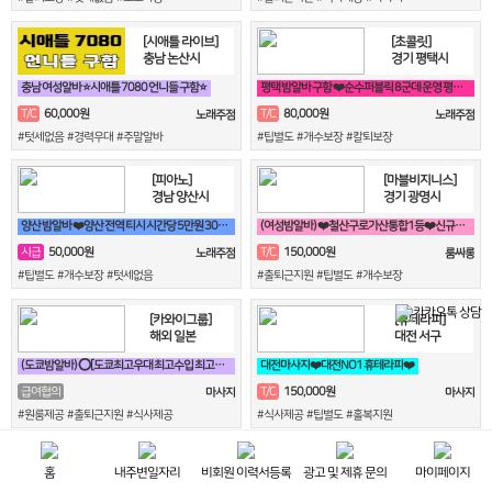
[시애틀 라이브]
[초콜릿]
충남 논산시
경기 평택시
충남 여성알바 ⭐시애틀 7080 언니들 구함⭐
평택 밤알바 구함 ❤️순수퍼블릭 8군데 운영 평택 8만원❤️
60,000원
80,000원
T/C
T/C
노래주점
노래주점
#텃세없음 #경력우대 #주말알바
#팁별도 #개수보장 #칼퇴보장
[피아노]
[마블비지니스]
경남 양산시
경기 광명시
양산 밤알바 ❤️양산 전역 티시 시간당 5만원 30세 ~ 50세❤️
(여성밤알바) ❤️철산구로가산통합1등❤️신규모집❤️
50,000원
150,000원
시급
T/C
노래주점
룸싸롱
#팁별도 #개수보장 #텃세없음
#출퇴근지원 #팁별도 #개수보장
[카와이그룹]
[휴테라피]
해외 일본
대전 서구
(도쿄밤알바) ⭕[도쿄최고우대 최고수입 최고안전보장]⭕
대전마사지❤️대전NO1 휴테라피❤️
150,000원
급여협의
T/C
마사지
마사지
#원룸제공 #출퇴근지원 #식사제공
#식사제공 #팁별도 #홀복지원
[더 명지싸롱]
[이루리테라피]
홈
내주변일자리
비회원 이력서등록
광고 및 제휴 문의
마이페이지
부산 강서구
경기 안산시