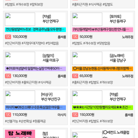
#팁별도 #개수보장 #칼퇴보장
#출퇴근지원 #식사제공 #팁별도
[차넬]
[토마토]
부산 연제구
부산 동래구
연산동밤알바 ✨초보 · 경력 공주님들 모두 환영 연산동 1등업소✨
(부산동래알바)☀️부산 동래구 참신한 언니들 구해요☀️
100,000원
50,000원
T/C
T/C
룸싸롱
노래주점
#만근비지원 #지명우대(지명비) #텃세없음
#팁별도 #개수보장 #뒷방없음
[삼칠이]
[곰노래바]
서울 마포구
서울 강남구
⏺(마포여성알바) 일잘하는실장 ♡하루50이상♡90분♡당일지급♡훈훈⏺
⭕서울.강남 논현동.신사동에서 애니팡과 함께할 가족모집⭕
130,000원
65,000원
T/C
T/C
룸싸롱
노래주점
#만근비지원 #출퇴근지원 #식사제공
#출퇴근지원 #팁별도 #개수보장
[비상구]
[차넬]
부산 부산진구
부산 연제구
마사지 ❤️(부산 스웨디시) 돈욕심 많은 여우들보세요~❤️
❤️★★tc시간당 10만원 빨리오세요★★ 조건 맞춰 드림❤️
110,000원
150,000원
T/C
T/C
마사지
룸싸롱
#선불가능 #순번확실 #원룸제공
#만근비지원 #팁별도 #개수보장
[⭕세컨드 노래클럽
[탑]