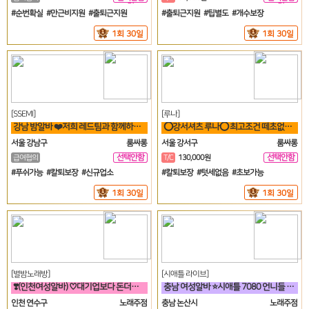
일
일
#순번확실 #만근비지원 #출퇴근지원
#출퇴근지원 #팁별도 #개수보장
1회 30일
1회 30일
[SSEMI]
[루나]
강남 밤알바 ❤️저희 레드팀과 함께하실분~~!!❤️
⭕강서셔츠 루나⭕ 최고조건 떼초없음! 케어보장! 60분 풀티13✨
서울 강남구
룸싸롱
서울 강서구
룸싸롱
선택안함
선택안함
급여협의
T/C
130,000원
일
일
#푸쉬가능 #칼퇴보장 #신규업소
#칼퇴보장 #텃세없음 #초보가능
1회 30일
1회 30일
[별밤노래방]
[시애틀 라이브]
❣️(인천여성알바) ♡대기업보다 돈더벌자 젊은실장♡❣️
충남 여성알바 ⭐시애틀 7080 언니들 구함⭐
인천 연수구
노래주점
충남 논산시
노래주점