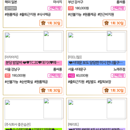
해외 일본
마사지
부산 강서구
룸싸롱
선택안함
선택안함
급여협의
T/C
180,000원
일
일
#원룸제공 #출퇴근지원 #식사제공
#선불가능 #원룸제공 #만근비지원
1회 30일
1회 30일
[아자아자]
[FEEL(필)]
분당 밤알바 ❤️♥TC 20♥대기X♥떼초X♥분당1등♥❤️
❤️서대문 보도 당당한 미시 언니들구함 초보 직장인 투잡 알바도 가능❤️
서울 강남구
룸싸롱
서울 서대문구
노래주점
선택안함
선택안함
T/C
190,000원
시급
60,000원
일
일
#선불가능 #순번확실 #원룸제공
#출퇴근지원 #팁별도 #칼퇴보장
1회 30일
1회 30일
[주식회사 좋은습관]
[메리트]
❤️●순수테이블●시간당11만원●갯수보장제●❤️
❤️#대전 #법원 #둔산 #365일 #연중무휴 #초보자환영 #당일지급 #