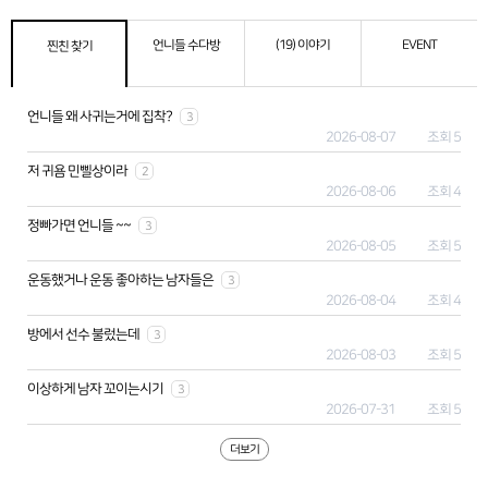
언니들 수다방
(19) 이야기
EVENT
찐친 찾기
언니들 왜 사귀는거에 집착?
3
2026-08-07
조회 5
저 귀욤 민삘상이라
2
2026-08-06
조회 4
정빠가면 언니들 ~~
3
2026-08-05
조회 5
운동했거나 운동 좋아하는 남자들은
3
2026-08-04
조회 4
방에서 선수 불렀는데
3
2026-08-03
조회 5
이상하게 남자 꼬이는시기
3
2026-07-31
조회 5
더보기