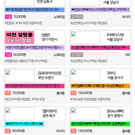
인천 남동구
서울 강남구
❤️가장 확실한 갯수와 수익을 보장합니다. 60분 7만원 지급!❤️
❤️강남 오빠❤️ 최고 수익 보장! 오빠 믿고 따라와~!
70,000원
시급
급여협의
노래주점
마사지
#팁별도 #개수보장 #칼퇴보장
#순번확실 #식사제공 #팁별도
[설탕]
[더베이스파]
경기 이천시
서울 강남구
⭐경기 이천 설탕 24시 영업 고정 아가씨 구합니다⭐
⭐고품격♥고수익♥매니저♥급구♥강남구♥삼성동♥선릉⭐
50,000원
시급
급여협의
노래주점
기타
#원룸제공 #출퇴근지원 #식사제공
#순번확실 #식사제공 #팁별도
[유토피아미인관]
[파티]
부산 수영구
서울 강서구
부산밤알바 ❤️부산 수영 유토피아 룸 언니들 모십니다^^❤️
❤️퍼블■하퍼■셔츠■돈쭐나보실분!■술강요X■출퇴근맘대로■갯수보장❤️
70,000원
150,000원
T/C
T/C
룸싸롱
룸싸롱
#만근비지원 #팁별도 #개수보장
#개수보장 #뒷방없음 #칼퇴보장
[별아로마]
[824노래빠]
광주 북구
경기 광명시
❤️광주 마사지 스타 스웨디시❤️
철산 밤알바❤️♥끼♥철산메인♥1등콜♥출퇴근100퍼♥90분 13만♥때초X♥❤️
90,000원
130,000원
T/C
T/C
마사지
룸싸롱