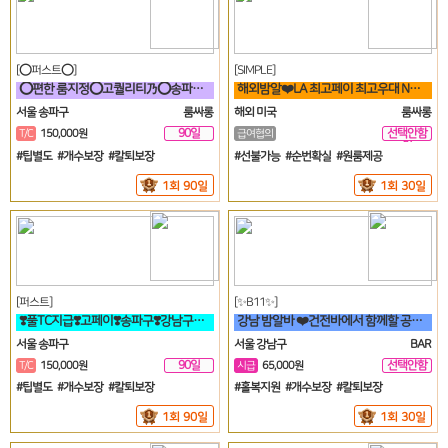
[⭕퍼스트⭕]
[SIMPLE]
⭕편한 룸지정⭕고퀄리티乃⭕송파구⭕방이동⭕잠실⭕석촌동⭕강남구⭕서초구⭕논현동
해외밤알❤️LA 최고페이 최고우대 No.1 가게에서 직원 모집합니다❤️
서울 송파구
룸싸롱
해외 미국
룸싸롱
90일
선택안함
T/C
150,000원
급여협의
일
#팁별도 #개수보장 #칼퇴보장
#선불가능 #순번확실 #원룸제공
1회 90일
1회 30일
[퍼스트]
[✨B11✨]
❣️풀TC지급❣️고페이❣️송파구❣️강남구❣️분당❣️가락동❣️역삼동❣️논현
강남 밤알바 ❤️건전바에서 함께할 공주님들 모집합니다❤️
서울 송파구
서울 강남구
BAR
90일
선택안함
T/C
150,000원
시급
65,000원
일
#팁별도 #개수보장 #칼퇴보장
#홀복지원 #개수보장 #칼퇴보장
1회 90일
1회 30일