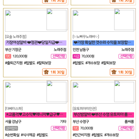
1회 30일
1회 30일
[요술 노래주점]
[✨노빠꾸노래바✨]
기장여성알바 ❤️정관❤️당일지급❤️고정아가씨구해요❤️
❤️가장 확실한 갯수와 수익을 보장합니다. 60분 7만원 지급!❤️
부산 기장군
노래주점
인천 남동구
노래주점
선택안함
선택안함
T/C
120,000원
시급
70,000원
일
일
#출퇴근지원 #팁별도 #칼퇴보장
#팁별도 #개수보장 #칼퇴보장
1회 30일
1회 30일
[더베이스파]
[유토피아미인관]
⭐고품격♥고수익♥매니저♥급구♥강남구♥삼성동♥선릉⭐
부산밤알바 ❤️부산 수영 유토피아 룸 언니들 모십니다^^❤️
서울 강남구
기타
부산 수영구
룸싸롱
선택안함
선택안함
급여협의
T/C
70,000원
일
일
#순번확실 #식사제공 #팁별도
#만근비지원 #팁별도 #개수보장