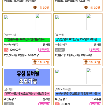
#팁별도 #칼퇴보장 #텃세없음
#팁별도 #초이스없음 #초보가능
1회 30일
1회 30일
[⭐라운지⭐]
[킹스맨]
서면 룸싸롱⭐❤️부산서면 라운지(구 갤러리) 언니들 모십니다❤️⭐
강남밤알바❤️역삼동 1%(일프로)&텐프로 직영 강남 1등❤️
부산 부산진구
룸싸롱
서울 강남구
룸싸롱
선택안함
선택안함
T/C
120,000원
급여협의
일
일
#만근비지원 #팁별도 #개수보장
#선불가능 #출퇴근지원 #식사제공
1회 30일
1회 30일
[넘버원]
[레드노래주점]
대전여성알바 ☀️초보가능 손님보장 20대30대가족모집☀️
❤️부산 금정구 보도 함께 일할 언니들 모집 노래방알바❤️
대전 유성구
룸싸롱
부산 금정구
노래주점
선택안함
선택안함
급여협의
T/C
50,000원