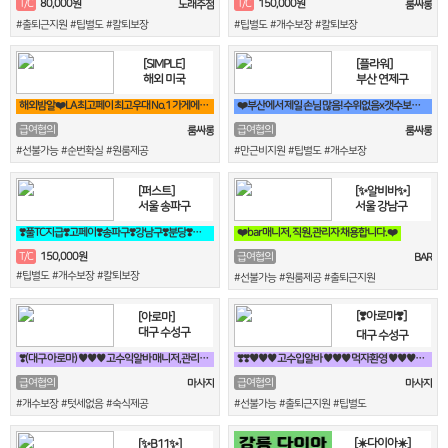
80,000원
150,000원
T/C
T/C
노래주점
룸싸롱
#출퇴근지원 #팁별도 #칼퇴보장
#팁별도 #개수보장 #칼퇴보장
[SIMPLE]
[플라워]
해외 미국
부산 연제구
해외밤알❤️LA 최고페이 최고우대 No.1 가게에서 직원 모집합니다❤️
❤️부산에서 제일 손님 많음! 수위없음x갯수보장,텃세x홀복자유❤️
급여협의
급여협의
룸싸롱
룸싸롱
#선불가능 #순번확실 #원룸제공
#만근비지원 #팁별도 #개수보장
[퍼스트]
[✨알비바✨]
서울 송파구
서울 강남구
❣️풀TC지급❣️고페이❣️송파구❣️강남구❣️분당❣️가락동❣️역삼동❣️논현
❤️bar 매니저, 직원,관리자 채용합니다.❤️
150,000원
T/C
급여협의
BAR
#팁별도 #개수보장 #칼퇴보장
#선불가능 #원룸제공 #출퇴근지원
[❣️아로마❣️]
[아로마]
대구 수성구
대구 수성구
❣️(대구 아로마) ♥♥♥ 고수익알바 매니저,관리사 급구 ♥♥♥❣️
❣️❣️♥♥♥ 고수입알바 ♥♥♥ 먹자환영 ♥♥♥♥♥❣️❣️
급여협의
급여협의
마사지
마사지
#개수보장 #텃세없음 #숙식제공
#선불가능 #출퇴근지원 #팁별도
[☀️다이아☀️]
[✨B11✨]