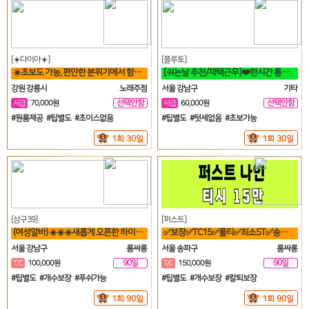
[☀️다이아☀️]
[플루토]
☀️초보도 가능, 편안한 분위기에서 함께 일할분 찾습니다☀️
[쉬는날 추천/재택근무]❤️한시간 통화시 64,800원❤️당일지급❤️영상
강원 강릉시
노래주점
서울 강남구
기타
선택안함
선택안함
시급
70,000원
시급
60,000원
일
일
#원룸제공 #팁별도 #초이스없음
#팁별도 #텃세없음 #초보가능
1회 30일
1회 30일
[삼구39]
[퍼스트]
(여성알바) ☀️☀️☀️새롭게 오픈한 하이퍼블릭 샤이니 입니다!!!☀️☀️☀️
✅보장✅TC15✅풀티✅최소5T✅송파✅방이✅잠실✅석촌✅강남역삼✅선릉
서울 강남구
룸싸롱
서울 송파구
룸싸롱
90일
90일
T/C
100,000원
T/C
150,000원
#팁별도 #개수보장 #푸쉬가능
#팁별도 #개수보장 #칼퇴보장
1회 90일
1회 90일