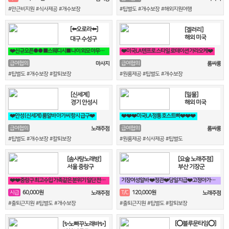
#만근비지원 #식사제공 #개수보장
#팁별도 #개수보장 #해외지원여행
[⬅️오로라⬅️]
[겔러리]
해외 미국
대구 수성구
❤️신규오픈●● ■스웨디시■ 나이 외모 아무상관없습니다 우리가 함께 만들어 가요❤️
❤️미국LA 텐프로 스타일 로테이션 가라오케❤️
급여협의
급여협의
마사지
룸싸롱
#팁별도 #개수보장 #칼퇴보장
#원룸제공 #팁별도 #개수보장
[신세계]
[밀물]
경기 안성시
해외 미국
❤️안성 (신세계) 룸알바 아가씨 항시 급구❤️
❤️❤️❤️미국LA 정통 호스트빠❤️❤️❤️
급여협의
급여협의
노래주점
룸싸롱
#팁별도 #개수보장 #칼퇴보장
#원룸제공 #식사제공 #팁별도
[솜사탕노래방]
[요술 노래주점]
서울 중랑구
부산 기장군
❤️❤️중랑구 최고수입 가족같은 분위기 일단 전화주세요^^❤️❤️
기장여성알바 ❤️정관❤️당일지급❤️고정아가씨구해요❤️
60,000원
120,000원
시급
T/C
노래주점
노래주점
#출퇴근지원 #팁별도 #개수보장
#출퇴근지원 #팁별도 #칼퇴보장
[⭕블루문타임⭕]
[✨노빠꾸노래바✨]