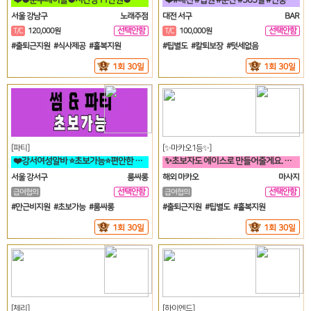
서울 강남구
노래주점
대전 서구
BAR
선택안함
선택안함
T/C
120,000원
T/C
100,000원
일
일
#출퇴근지원 #식사제공 #홀복지원
#팁별도 #칼퇴보장 #텃세없음
1회 30일
1회 30일
[파티]
[✨마카오1등✨]
❤️강서여성알바 ⭐초보가능⭐편안한 분위기에서 일하실분❤️
✨초보자도 에이스로 만들어줄게요. 우리 가게 오면, 수입 부터 다릅니다✨
서울 강서구
룸싸롱
해외 마카오
마사지
선택안함
선택안함
급여협의
급여협의
일
일
#만근비지원 #초보가능 #룸싸롱
#출퇴근지원 #팁별도 #홀복지원
1회 30일
1회 30일
[체리]
[하이엔드]