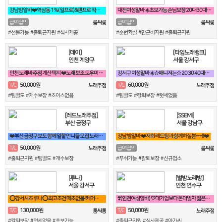
강남밤알바❤️역삼동 1%(일프로)&텐프로 직영 강남 1등❤️
대전여성알바 ☀️초보가능 손님보장 20대30대가족모집☀️
급여협의
급여협의
룸싸롱
룸싸롱
#선불가능 #출퇴근지원 #식사제공
#순번확실 #만근비지원 #출퇴근지원
[데이]
[타임노래뱅크]
인천 계양구
서울 강서구
인천 노래바 주점 계산 택지 ❤️노래 보조 도우미 구합니다❤️
강서구 여성알바 ☀️☆매니저는☆ 20 30 40대최고 박스입니다^^☀️
50,000원
60,000원
T/C
T/C
노래주점
노래주점
#팁별도 #개수보장 #초이스없음
#팁별도 #칼퇴보장 #텃세없음
[레드노래주점]
[SSEMI]
부산 금정구
서울 강남구
❤️부산 금정구 보도 함께 일할 언니들 모집 노래방알바❤️
강남 밤알바 ❤️저희 레드팀과 함께하실분~~!!❤️
50,000원
T/C
급여협의
노래주점
룸싸롱
#출퇴근지원 #팁별도 #개수보장
#푸쉬가능 #칼퇴보장 #신규업소
[루나]
[별밤노래방]
서울 강서구
인천 연수구
⭕강서셔츠 루나⭕ 최고조건 떼초없음! 케어보장! 60분 풀티13✨
❣️(인천여성알바) ♡대기업보다 돈더벌자 젊은실장♡❣️
130,000원
50,000원
T/C
T/C
룸싸롱
노래주점
#칼퇴보장 #텃세없음 #초보가능
#출퇴근지원 #식사제공 #아가씨