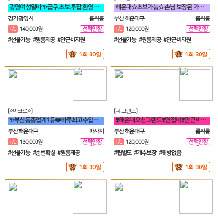
광명여성알바 ✨급구.초보.투잡.환영 면접비✨
해운대☆초보가능☆ 손님 보장된 가게에서 돈 버시는데만 집중하세요!!
경기 광명시
룸싸롱
부산 해운대구
룸싸롱
선택안함
선택안함
T/C
140,000원
T/C
120,000원
일
일
#선불가능 #원룸제공 #만근비지원
#선불가능 #원룸제공 #만근비지원
1회 30일
1회 30일
[⭐아크로⭐]
[더 그랜드]
✨부산동종업계1등❤️하루최고수입보장✨
❣️해운대오션그랜드❣️면접비❣️만근비❣️소개비❣️마이킹❣️차비 지원❣️
부산 해운대구
마사지
부산 해운대구
룸싸롱
선택안함
선택안함
T/C
130,000원
T/C
120,000원
일
일
#선불가능 #순번확실 #원룸제공
#팁별도 #개수보장 #뒷방없음
1회 30일
1회 30일