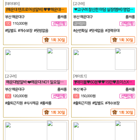
[데이데이]
[고구려]
(해운대 텐프로여성알바) ♥♥해운대♥퀄리티♥룸빠♥1번♥
❤고구려 참신한 마담 실장(멤버) 영업진 구좌 사장님들을 모십니다❤️
부산 해운대구
룸싸롱
부산 해운대구
룸싸롱
선택안함
선택안함
T/C
110,000원
급여협의
일
일
#팁별도 #개수보장 #뒷방없음
#순번확실 #텃세없음 #경력우대
1회 30일
1회 30일
[고구려]
[게이트1]
해운대밤알바 ❤️해운대 NO1 일요일도 영업합니다❤️
❣️테이블♥60분♥♥15만♥초이스X♥♥해운대서면연산동하단온천장룸빠룸싸롱❣️
부산 해운대구
룸싸롱
부산 북구
룸싸롱
선택안함
선택안함
T/C
120,000원
T/C
150,000원
일
일
#출퇴근지원 #식사제공 #룸싸롱
#출퇴근지원 #팁별도 #개수보장
1회 30일
1회 30일