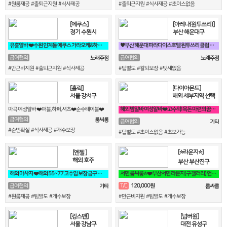
#원룸제공 #출퇴근지원 #식사제공
#출퇴근지원 #식사제공 #초이스없음
[에쿠스]
[아레나(원투쓰리)]
경기 수원시
부산 해운대구
유흥알바 ❤️수원 인계동 에쿠스 가라오케&하이퍼블릭❤️
♥️부산 해운대 파라다이스호텔 원투쓰리 클럽 영업진 구합니다♥️
급여협의
급여협의
노래주점
노래주점
#만근비지원 #출퇴근지원 #식사제공
#팁별도 #칼퇴보장 #텃세없음
[홀릭]
[다이아몬드]
서울 강서구
해외 세부지역 선택
마곡 여성알바 ❤️퍼블,하퍼,셔츠❤️순수테이블❤️
해외 밤알바 여성알바❤️고수익! 목돈 마련의 꿈! 미국에서 이루세요❤️
급여협의
룸싸롱
급여협의
기타
#순번확실 #식사제공 #개수보장
#팁별도 #초이스없음 #초보가능
[⭐라운지⭐]
[엔젤 ]
해외 호주
부산 부산진구
해외 마사지 ❤️해외 55~77 고수입 보장 급구 필독❤️
서면 룸싸롱⭐❤️부산서면 라운지(구 갤러리) 언니들 모십니다❤️⭐
120,000원
급여협의
T/C
기타
룸싸롱
#원룸제공 #팁별도 #개수보장
#만근비지원 #팁별도 #개수보장
[킹스맨]
[넘버원]
서울 강남구
대전 유성구