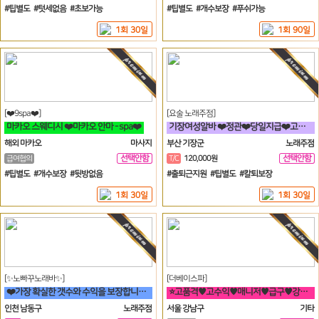
일
#팁별도 #텃세없음 #초보가능
#팁별도 #개수보장 #푸쉬가능
1회 30일
1회 90일
[❤️9spa❤️]
[요술 노래주점]
마카오 스웨디시 ❤️마카오 안마 - spa❤️
기장여성알바 ❤️정관❤️당일지급❤️고정아가씨구해요❤️
해외 마카오
마사지
부산 기장군
노래주점
선택안함
선택안함
급여협의
T/C
120,000원
일
일
#팁별도 #개수보장 #뒷방없음
#출퇴근지원 #팁별도 #칼퇴보장
1회 30일
1회 30일
[✨노빠꾸노래바✨]
[더베이스파]
❤️가장 확실한 갯수와 수익을 보장합니다. 60분 7만원 지급!❤️
⭐고품격♥고수익♥매니저♥급구♥강남구♥삼성동♥선릉⭐
인천 남동구
노래주점
서울 강남구
기타