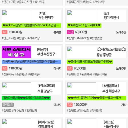
#만근비지원 #출퇴근지원 #식사제공
#출퇴근지원 #팁별도 #개수보장
[차넬]
[탑]
부산 연제구
경기 이천시
❤️★★tc시간당 10만원 빨리오세요★★ 조건 맞춰 드림❤️
♥️★이천 No. 1 탑 노래빠★♥️
150,000원
60,000원
T/C
시급
룸싸롱
노래주점
#만근비지원 #팁별도 #개수보장
#팁별도 #개수보장 #뒷방없음
[⭕세컨드 노래클럽⭕]
[비상구]
부산 부산진구
충남 홍성군
마사지 ❤️(부산 스웨디시) 돈욕심 많은 여우들보세요~❤️
❤️홍성-내포 세컨드노래클럽(T-8만)❤️
110,000원
80,000원
T/C
T/C
마사지
노래주점
#선불가능 #순번확실 #원룸제공
#순번확실 #원룸제공 #만근비지원
[❣️에스코트❣️]
[☀️물음표☀️]
서울 강남구
부산 해운대구
(강남여성알바)❤️❤️외국인 에스코트❤️❤️
❤️❤️부산 1등갯수 가게❤️❤️하루수입 고수익 가능❤️❤️
120,000원
급여협의
T/C
마사지
기타
#팁별도 #개수보장 #칼퇴보장
#팁별도 #개수보장 #뒷방없음
[아이가요방]
[캐스팅]
경북 포항시
서울 강서구