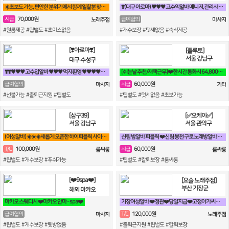
☀️초보도 가능, 편안한 분위기에서 함께 일할분 찾습니다☀️
❣️(대구 아로마) ♥♥♥ 고수익알바 매니저,관리사 급구 ♥♥♥❣️
70,000원
시급
급여협의
노래주점
마사지
#원룸제공 #팁별도 #초이스없음
#개수보장 #텃세없음 #숙식제공
[❣️아로마❣️]
[플루토]
서울 강남구
대구 수성구
❣️❣️♥♥♥ 고수입알바 ♥♥♥ 먹자환영 ♥♥♥♥♥❣️❣️
[쉬는날 추천/재택근무]❤️한시간 통화시 64,800원❤️당일지급❤️영상
60,000원
급여협의
시급
마사지
기타
#선불가능 #출퇴근지원 #팁별도
#팁별도 #텃세없음 #초보가능
[삼구39]
[✅오케이✅]
서울 강남구
서울 관악구
(여성알바) ☀️☀️☀️새롭게 오픈한 하이퍼블릭 샤이니 입니다!!!☀️☀️☀️
신림 밤알바 퍼블릭 ❤️신림 봉천 구로 노래방알바 구해요❤️
100,000원
60,000원
T/C
시급
룸싸롱
룸싸롱
#팁별도 #개수보장 #푸쉬가능
#팁별도 #칼퇴보장 #룸싸롱
[❤️9spa❤️]
[요술 노래주점]
부산 기장군
해외 마카오
마카오 스웨디시 ❤️마카오 안마 - spa❤️
기장여성알바 ❤️정관❤️당일지급❤️고정아가씨구해요❤️
120,000원
급여협의
T/C
마사지
노래주점
#팁별도 #개수보장 #뒷방없음
#출퇴근지원 #팁별도 #칼퇴보장