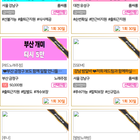
서울 강남구
룸싸롱
대전 유성구
룸싸롱
선택안함
선택안함
급여협의
급여협의
일
일
#선불가능 #출퇴근지원 #식사제공
#순번확실 #만근비지원 #출퇴근지원
1회 30일
1회 30일
[레드노래주점]
[SSEMI]
❤️부산 금정구 보도 함께 일할 언니들 모집 노래방알바❤️
강남 밤알바 ❤️저희 레드팀과 함께하실분~~!!❤️
부산 금정구
노래주점
서울 강남구
룸싸롱
선택안함
선택안함
T/C
50,000원
급여협의
일
일
#출퇴근지원 #팁별도 #개수보장
#푸쉬가능 #칼퇴보장 #신규업소
1회 30일
1회 30일
[루나]
[별밤노래방]