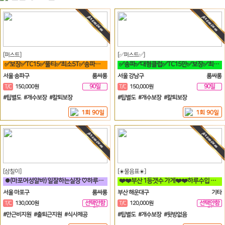
[퍼스트]
[✅퍼스트✅]
✅보장✅TC15✅풀티✅최소5T✅송파✅방이✅잠실✅석촌✅강남역삼✅선릉
✅송파✅대형클럽✅TC15만✅보장✅최소5개✅송파✅방이✅잠실✅석촌✅강남✅역삼
서울 송파구
룸싸롱
서울 강남구
룸싸롱
90일
90일
T/C
150,000원
T/C
150,000원
#팁별도 #개수보장 #칼퇴보장
#팁별도 #개수보장 #칼퇴보장
1회 90일
1회 90일
[삼칠이]
[☀️물음표☀️]
⏺(마포여성알바) 일잘하는실장 ♡하루50이상♡90분♡당일지급♡훈훈⏺
❤️❤️부산 1등갯수 가게❤️❤️하루수입 고수익 가능❤️❤️
서울 마포구
룸싸롱
부산 해운대구
기타
선택안함
선택안함
T/C
130,000원
T/C
120,000원
일
일
#만근비지원 #출퇴근지원 #식사제공
#팁별도 #개수보장 #뒷방없음