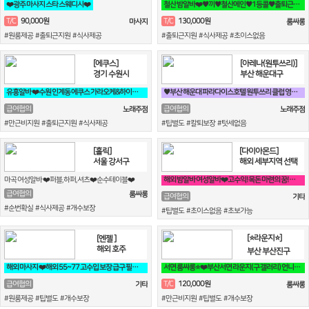
❤️광주 마사지 스타 스웨디시❤️
철산 밤알바❤️♥끼♥철산메인♥1등콜♥출퇴근100퍼♥90분 13만♥때초X♥❤️
90,000원
130,000원
T/C
T/C
마사지
룸싸롱
#원룸제공 #출퇴근지원 #식사제공
#출퇴근지원 #식사제공 #초이스없음
[에쿠스]
[아레나(원투쓰리)]
경기 수원시
부산 해운대구
유흥알바 ❤️수원 인계동 에쿠스 가라오케&하이퍼블릭❤️
♥️부산 해운대 파라다이스호텔 원투쓰리 클럽 영업진 구합니다♥️
급여협의
급여협의
노래주점
노래주점
#만근비지원 #출퇴근지원 #식사제공
#팁별도 #칼퇴보장 #텃세없음
[홀릭]
[다이아몬드]
서울 강서구
해외 세부지역 선택
마곡 여성알바 ❤️퍼블,하퍼,셔츠❤️순수테이블❤️
해외 밤알바 여성알바❤️고수익! 목돈 마련의 꿈! 미국에서 이루세요❤️
급여협의
룸싸롱
급여협의
기타
#순번확실 #식사제공 #개수보장
#팁별도 #초이스없음 #초보가능
[⭐라운지⭐]
[엔젤 ]
해외 호주
부산 부산진구
해외 마사지 ❤️해외 55~77 고수입 보장 급구 필독❤️
서면 룸싸롱⭐❤️부산서면 라운지(구 갤러리) 언니들 모십니다❤️⭐
120,000원
급여협의
T/C
기타
룸싸롱
#원룸제공 #팁별도 #개수보장
#만근비지원 #팁별도 #개수보장