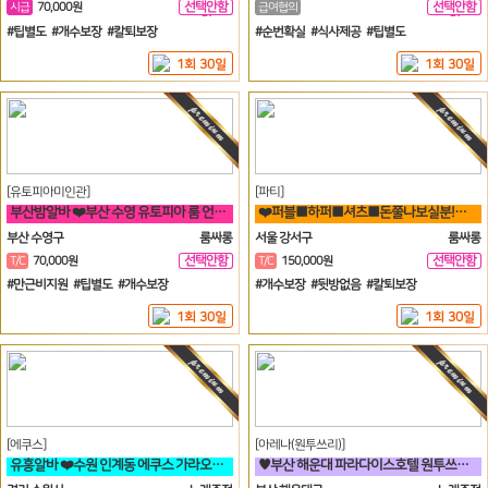
선택안함
선택안함
시급
70,000원
급여협의
일
일
#팁별도 #개수보장 #칼퇴보장
#순번확실 #식사제공 #팁별도
1회 30일
1회 30일
[유토피아미인관]
[파티]
부산밤알바 ❤️부산 수영 유토피아 룸 언니들 모십니다^^❤️
❤️퍼블■하퍼■셔츠■돈쭐나보실분!■술강요X■출퇴근맘대로■갯수보장❤️
부산 수영구
룸싸롱
서울 강서구
룸싸롱
선택안함
선택안함
T/C
70,000원
T/C
150,000원
일
일
#만근비지원 #팁별도 #개수보장
#개수보장 #뒷방없음 #칼퇴보장
1회 30일
1회 30일
[에쿠스]
[아레나(원투쓰리)]
유흥알바 ❤️수원 인계동 에쿠스 가라오케&하이퍼블릭❤️
♥️부산 해운대 파라다이스호텔 원투쓰리 클럽 영업진 구합니다♥️