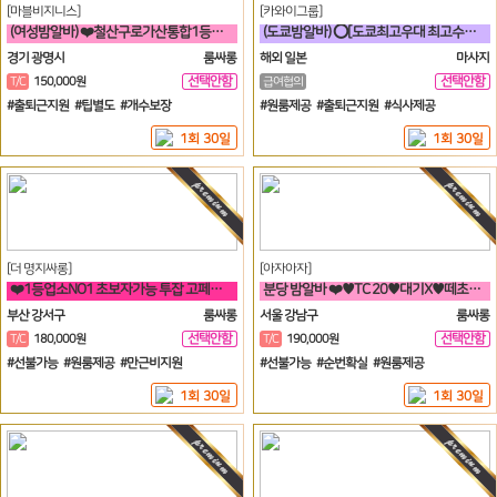
[마블비지니스]
[카와이그룹]
(여성밤알바) ❤️철산구로가산통합1등❤️신규모집❤️
(도쿄밤알바) ⭕[도쿄최고우대 최고수입 최고안전보장]⭕
경기 광명시
룸싸롱
해외 일본
마사지
선택안함
선택안함
T/C
150,000원
급여협의
일
일
#출퇴근지원 #팁별도 #개수보장
#원룸제공 #출퇴근지원 #식사제공
1회 30일
1회 30일
[더 명지싸롱]
[아자아자]
❤️1등업소NO1 초보자가능 투잡 고페이갯수보장❤️
분당 밤알바 ❤️♥TC 20♥대기X♥떼초X♥분당1등♥❤️
부산 강서구
룸싸롱
서울 강남구
룸싸롱
선택안함
선택안함
T/C
180,000원
T/C
190,000원
일
일
#선불가능 #원룸제공 #만근비지원
#선불가능 #순번확실 #원룸제공
1회 30일
1회 30일