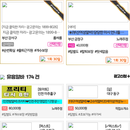
[지금 클릭한 자리~ 광고문의는 1899-8026]
[새야]
지금 클릭한 자리~ 광고문의는 1899-8026
☀️(부산여성알바) 당당한 미시 언니들 구함☀️
부산 강서구
룸싸롱
부산 금정구
노래주점
선택안함
급여협의
선택안함
시급
40,000원
일
일
#순번확실 #출퇴근지원 #개수보장
#팁별도 #칼퇴보장 #텃세없음
1회 30일
1회 30일
유흥알바
174 건
광고신청
[토마토]
[길]
인천 미추홀구
대구 동구
(인천밤알바) 프리티❤️인천 주안 영업진 12명 상주중 (24시간 영업)❤️
(대구 여성알바) ❤️고수익알바 20세 이상 여성 누구나 비밀보장❤️
80,000원
50,000원
T/C
T/C
노래주점
직업소개소
#팁별도 #개수보장 #뒷방없음
#팁별도 #초보가능 #아가씨
[퍼스트]
[✅퍼스트✅]