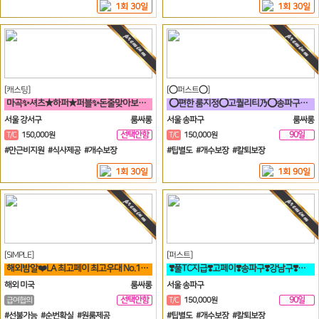
1회 30일
1회 30일
[캐스팅]
[⭕퍼스트⭕]
마곡✨셔츠★하퍼★퍼블✨돈줄맞아보자★갯수보장★술강요NO★출퇴근자유⭐
⭕편한 룸지정⭕고퀄리티乃⭕송파구⭕방이동⭕잠실⭕석촌동⭕강남구⭕서초구⭕논현동
서울 강서구
룸싸롱
서울 송파구
룸싸롱
선택안함
90일
T/C
150,000원
T/C
150,000원
일
#만근비지원 #식사제공 #개수보장
#팁별도 #개수보장 #칼퇴보장
1회 30일
1회 90일
[SIMPLE]
[퍼스트]
해외밤알❤️LA 최고페이 최고우대 No.1 가게에서 직원 모집합니다❤️
❣️풀TC지급❣️고페이❣️송파구❣️강남구❣️분당❣️가락동❣️역삼동❣️논현
해외 미국
룸싸롱
서울 송파구
선택안함
90일
급여협의
T/C
150,000원
일
#선불가능 #순번확실 #원룸제공
#팁별도 #개수보장 #칼퇴보장