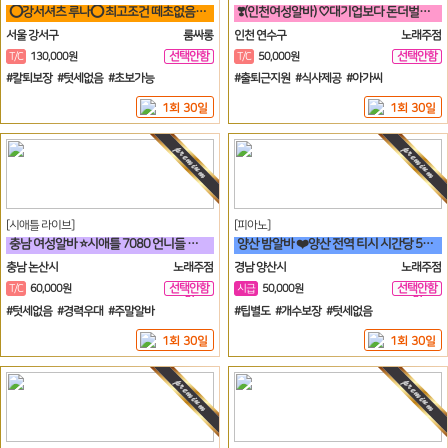
⭕강서셔츠 루나⭕ 최고조건 떼초없음! 케어보장! 60분 풀티13✨
❣️(인천여성알바) ♡대기업보다 돈더벌자 젊은실장♡❣️
서울 강서구
룸싸롱
인천 연수구
노래주점
선택안함
선택안함
T/C
130,000원
T/C
50,000원
일
일
#칼퇴보장 #텃세없음 #초보가능
#출퇴근지원 #식사제공 #아가씨
1회 30일
1회 30일
[시애틀 라이브]
[피아노]
충남 여성알바 ⭐시애틀 7080 언니들 구함⭐
양산 밤알바 ❤️양산 전역 티시 시간당 5만원 30세 ~ 50세❤️
충남 논산시
노래주점
경남 양산시
노래주점
선택안함
선택안함
T/C
60,000원
시급
50,000원
일
일
#텃세없음 #경력우대 #주말알바
#팁별도 #개수보장 #텃세없음
1회 30일
1회 30일