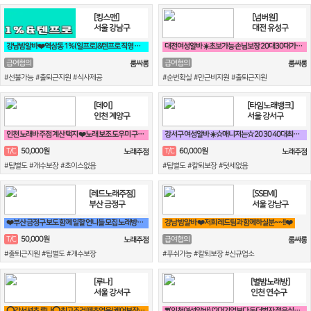
[킹스맨]
[넘버원]
서울 강남구
대전 유성구
강남밤알바❤️역삼동 1%(일프로)&텐프로 직영 강남 1등❤️
대전여성알바 ☀️초보가능 손님보장 20대30대가족모집☀️
급여협의
급여협의
룸싸롱
룸싸롱
#선불가능 #출퇴근지원 #식사제공
#순번확실 #만근비지원 #출퇴근지원
[데이]
[타임노래뱅크]
인천 계양구
서울 강서구
인천 노래바 주점 계산 택지 ❤️노래 보조 도우미 구합니다❤️
강서구 여성알바 ☀️☆매니저는☆ 20 30 40대최고 박스입니다^^☀️
50,000원
60,000원
T/C
T/C
노래주점
노래주점
#팁별도 #개수보장 #초이스없음
#팁별도 #칼퇴보장 #텃세없음
[레드노래주점]
[SSEMI]
부산 금정구
서울 강남구
❤️부산 금정구 보도 함께 일할 언니들 모집 노래방알바❤️
강남 밤알바 ❤️저희 레드팀과 함께하실분~~!!❤️
50,000원
T/C
급여협의
노래주점
룸싸롱
#출퇴근지원 #팁별도 #개수보장
#푸쉬가능 #칼퇴보장 #신규업소
[루나]
[별밤노래방]
서울 강서구
인천 연수구
⭕강서셔츠 루나⭕ 최고조건 떼초없음! 케어보장! 60분 풀티13✨
❣️(인천여성알바) ♡대기업보다 돈더벌자 젊은실장♡❣️