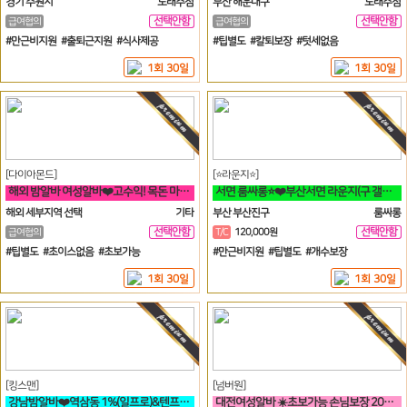
경기 수원시
노래주점
부산 해운대구
노래주점
선택안함
선택안함
급여협의
급여협의
일
일
#만근비지원 #출퇴근지원 #식사제공
#팁별도 #칼퇴보장 #텃세없음
1회 30일
1회 30일
[다이아몬드]
[⭐라운지⭐]
해외 밤알바 여성알바❤️고수익! 목돈 마련의 꿈! 미국에서 이루세요❤️
서면 룸싸롱⭐❤️부산서면 라운지(구 갤러리) 언니들 모십니다❤️⭐
해외 세부지역 선택
기타
부산 부산진구
룸싸롱
선택안함
선택안함
급여협의
T/C
120,000원
일
일
#팁별도 #초이스없음 #초보가능
#만근비지원 #팁별도 #개수보장
1회 30일
1회 30일
[킹스맨]
[넘버원]
강남밤알바❤️역삼동 1%(일프로)&텐프로 직영 강남 1등❤️
대전여성알바 ☀️초보가능 손님보장 20대30대가족모집☀️