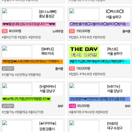
[⭕퍼스트⭕]
[유나 노래빠]
충남 홍성군
서울 송파구
❤️❤️홍성 내포 신도시 식구 모십니다~^^❤️❤️
⭕편한 룸지정⭕고퀄리티乃⭕송파구⭕방이동⭕잠실⭕석촌동⭕강남구⭕서초구⭕논현동
80,000원
150,000원
T/C
T/C
노래주점
룸싸롱
#출퇴근지원 #팁별도 #칼퇴보장
#팁별도 #개수보장 #칼퇴보장
[SIMPLE]
[퍼스트]
해외 미국
서울 송파구
해외밤알❤️LA 최고페이 최고우대 No.1 가게에서 직원 모집합니다❤️
❣️풀TC지급❣️고페이❣️송파구❣️강남구❣️분당❣️가락동❣️역삼동❣️논현
150,000원
급여협의
T/C
룸싸롱
#팁별도 #개수보장 #칼퇴보장
#선불가능 #순번확실 #원룸제공
[✨알비바✨]
[✨B11✨]
서울 강남구
서울 강남구
❤️bar 매니저, 직원,관리자 채용합니다.❤️
강남 밤알바 ❤️건전바에서 함께할 공주님들 모집합니다❤️
65,000원
급여협의
시급
BAR
BAR
#선불가능 #원룸제공 #출퇴근지원
#홀복지원 #개수보장 #칼퇴보장
[☀️다이아☀️]
[아로마]
대구 수성구
강원 강릉시