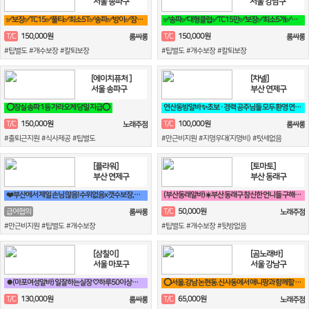
서울 송파구
서울 강남구
✅보장✅TC15✅풀티✅최소5T✅송파✅방이✅잠실✅석촌✅강남역삼✅선릉
✅송파✅대형클럽✅TC15만✅보장✅최소5개✅송파✅방이✅잠실✅석촌✅강남✅역삼
150,000원
150,000원
T/C
T/C
룸싸롱
룸싸롱
#팁별도 #개수보장 #칼퇴보장
#팁별도 #개수보장 #칼퇴보장
[에이치퓨처 ]
[차넬]
서울 송파구
부산 연제구
⭕잠실 송파 1등 가라오케 당일 지급⭕
연산동밤알바 ✨초보 · 경력 공주님들 모두 환영 연산동 1등업소✨
150,000원
100,000원
T/C
T/C
노래주점
룸싸롱
#출퇴근지원 #식사제공 #팁별도
#만근비지원 #지명우대(지명비) #텃세없음
[플라워]
[토마토]
부산 연제구
부산 동래구
❤️부산에서 제일 손님 많음! 수위없음x갯수보장,텃세x홀복자유❤️
(부산동래알바)☀️부산 동래구 참신한 언니들 구해요☀️
50,000원
급여협의
T/C
룸싸롱
노래주점
#만근비지원 #팁별도 #개수보장
#팁별도 #개수보장 #뒷방없음
[삼칠이]
[곰노래바]
서울 마포구
서울 강남구
⏺(마포여성알바) 일잘하는실장 ♡하루50이상♡90분♡당일지급♡훈훈⏺
⭕서울.강남 논현동.신사동에서 애니팡과 함께할 가족모집⭕
130,000원
65,000원
T/C
T/C
룸싸롱
노래주점