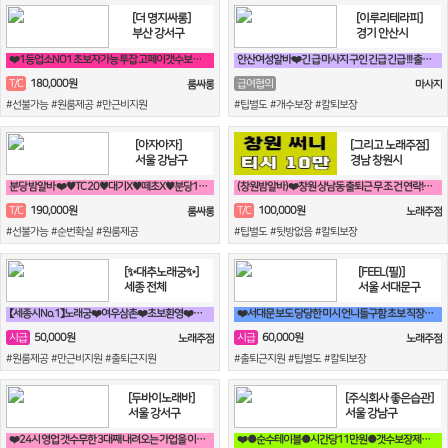
[더 명지싸롱]
[이루리테라피]
부산 강서구
경기 안산시
❤️1등업소NO1 초보자가능 투잡 고페이갯수보장❤️
안산여성알바❤️긴 급 마사지 구인 긴급 긴급 !!! 출장 관리사 구인❤️
180,000원
T/C
급여협의
룸싸롱
마사지
#선불가능 #원룸제공 #만근비지원
#팁별도 #개수보장 #칼퇴보장
[아자아자]
[그리고 노래주점]
서울 강남구
경남 창원시
분당 밤알바 ❤️♥TC 20♥대기X♥떼초X♥분당1등♥❤️
(창원밤알바)❤️창원 상남동 출퇴근 무 조 건 연락!❤️ 룸알바 룸보도
190,000원
100,000원
T/C
T/C
룸싸롱
노래주점
#선불가능 #순번확실 #원룸제공
#팁별도 #뒷방없음 #칼퇴보장
[✨대추노래궁✨]
[FEEL(필)]
세종 전체
서울 서대문구
【세종시No.1】노래궁❤️여우삼촌❤️초보환영❤️가족분위기❤️365일출근
❤️서대문 보도 당당한 미시 언니들구함 초보 직장인 투잡 알바도 가능❤️
50,000원
60,000원
시급
시급
노래주점
노래주점
#원룸제공 #만근비지원 #출퇴근지원
#출퇴근지원 #팁별도 #칼퇴보장
[두바이노래바]
[주식회사 좋은습관]
서울 강서구
서울 강남구
❤️24시 영업 갯수무한 3대째 내려오는 가업을 이어받아 젊은실장 3명❤️
❤️●순수테이블●시간당11만원●갯수보장제●❤️