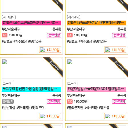
[더 그랜드]
[데이데이]
❣️해운대오션그랜드❣️면접비❣️만근비❣️소개비❣️마이킹❣️차비 지원❣️
(해운대 텐프로여성알바) ♥♥해운대♥퀄리티♥룸빠♥1번♥
부산 해운대구
룸싸롱
부산 해운대구
룸싸롱
선택안함
선택안함
T/C
120,000원
T/C
110,000원
일
일
#팁별도 #개수보장 #뒷방없음
#팁별도 #개수보장 #뒷방없음
1회 30일
1회 30일
[고구려]
[고구려]
❤고구려 참신한 마담 실장(멤버) 영업진 구좌 사장님들을 모십니다❤️
해운대밤알바 ❤️해운대 NO1 일요일도 영업합니다❤️
부산 해운대구
룸싸롱
부산 해운대구
룸싸롱
선택안함
선택안함
급여협의
T/C
120,000원
일
일
#순번확실 #텃세없음 #경력우대
#출퇴근지원 #식사제공 #룸싸롱
1회 30일
1회 30일