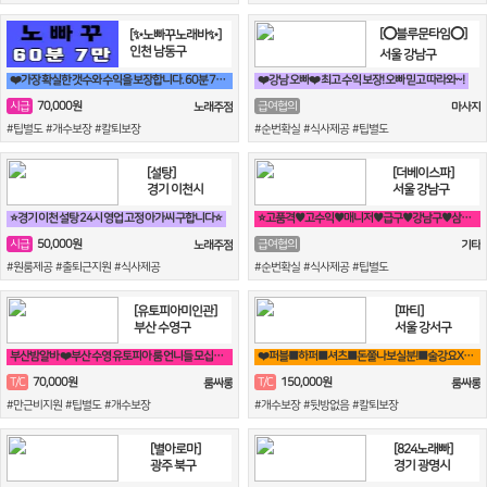
[⭕블루문타임⭕]
[✨노빠꾸노래바✨]
인천 남동구
서울 강남구
❤️가장 확실한 갯수와 수익을 보장합니다. 60분 7만원 지급!❤️
❤️강남 오빠❤️ 최고 수익 보장! 오빠 믿고 따라와~!
70,000원
시급
급여협의
노래주점
마사지
#팁별도 #개수보장 #칼퇴보장
#순번확실 #식사제공 #팁별도
[설탕]
[더베이스파]
경기 이천시
서울 강남구
⭐경기 이천 설탕 24시 영업 고정 아가씨 구합니다⭐
⭐고품격♥고수익♥매니저♥급구♥강남구♥삼성동♥선릉⭐
50,000원
시급
급여협의
노래주점
기타
#원룸제공 #출퇴근지원 #식사제공
#순번확실 #식사제공 #팁별도
[유토피아미인관]
[파티]
부산 수영구
서울 강서구
부산밤알바 ❤️부산 수영 유토피아 룸 언니들 모십니다^^❤️
❤️퍼블■하퍼■셔츠■돈쭐나보실분!■술강요X■출퇴근맘대로■갯수보장❤️
70,000원
150,000원
T/C
T/C
룸싸롱
룸싸롱
#만근비지원 #팁별도 #개수보장
#개수보장 #뒷방없음 #칼퇴보장
[별아로마]
[824노래빠]
광주 북구
경기 광명시