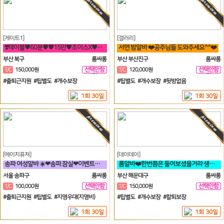
[게이트1]
[갤러리]
❣️테이블♥60분♥♥15만♥초이스X♥♥해운대서면연산동하단온천장룸빠룸싸롱❣️
서면 밤알바 ❤️공주님들 도와주세요^^❤️
부산 북구
룸싸롱
부산 부산진구
룸싸롱
선택안함
선택안함
T/C
150,000원
T/C
120,000원
일
일
#출퇴근지원 #팁별도 #개수보장
#팁별도 #개수보장 #뒷방없음
1회 30일
1회 30일
[에이치퓨쳐]
[데이데이]
송파 여성알바 ☀️❤송파.잠실❤이벤트중❤티씨10만❤평균10개❤☀️
룸알바❤️한번쯤은 들어보셨을거라 생각합니다 해운대 하면 퀄리티 입니다❤️
서울 송파구
룸싸롱
부산 해운대구
룸싸롱
선택안함
선택안함
T/C
100,000원
T/C
150,000원
일
일
#출퇴근지원 #팁별도 #지명우대(지명비)
#팁별도 #개수보장 #칼퇴보장
1회 30일
1회 30일