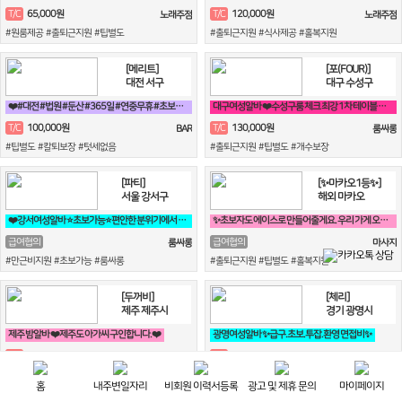
65,000원
120,000원
T/C
T/C
노래주점
노래주점
#원룸제공 #출퇴근지원 #팁별도
#출퇴근지원 #식사제공 #홀복지원
[메리트]
[포(FOUR)]
대전 서구
대구 수성구
❤️#대전 #법원 #둔산 #365일 #연중무휴 #초보자환영 #당일지급 #
대구여성알바 ❤️수성구룸 체크 최강 1차 테이블 전문 tc❤️
100,000원
130,000원
T/C
T/C
BAR
룸싸롱
#팁별도 #칼퇴보장 #텃세없음
#출퇴근지원 #팁별도 #개수보장
[파티]
[✨마카오1등✨]
서울 강서구
해외 마카오
❤️강서여성알바 ⭐초보가능⭐편안한 분위기에서 일하실분❤️
✨초보자도 에이스로 만들어줄게요. 우리 가게 오면, 수입 부터 다릅니다✨
급여협의
급여협의
룸싸롱
마사지
#만근비지원 #초보가능 #룸싸롱
#출퇴근지원 #팁별도 #홀복지원
[두꺼비]
[체리]
제주 제주시
경기 광명시
제주 밤알바 ❤️제주도 아가씨 구인합니다.❤️
광명여성알바 ✨급구.초보.투잡.환영 면접비✨
150,000원
140,000원
T/C
T/C
노래주점
룸싸롱
#만근비지원 #출퇴근지원 #팁별도
#선불가능 #원룸제공 #만근비지원
홈
내주변일자리
비회원 이력서등록
광고 및 제휴 문의
마이페이지