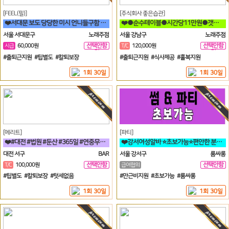
[FEEL(필)]
[주식회사 좋은습관]
❤️서대문 보도 당당한 미시 언니들구함 초보 직장인 투잡 알바도 가능❤️
❤️●순수테이블●시간당11만원●갯수보장제●❤️
서울 서대문구
노래주점
서울 강남구
노래주점
선택안함
선택안함
시급
60,000원
T/C
120,000원
일
일
#출퇴근지원 #팁별도 #칼퇴보장
#출퇴근지원 #식사제공 #홀복지원
1회 30일
1회 30일
[메리트]
[파티]
❤️#대전 #법원 #둔산 #365일 #연중무휴 #초보자환영 #당일지급 #
❤️강서여성알바 ⭐초보가능⭐편안한 분위기에서 일하실분❤️
대전 서구
BAR
서울 강서구
룸싸롱
선택안함
선택안함
T/C
100,000원
급여협의
일
일
#팁별도 #칼퇴보장 #텃세없음
#만근비지원 #초보가능 #룸싸롱
1회 30일
1회 30일