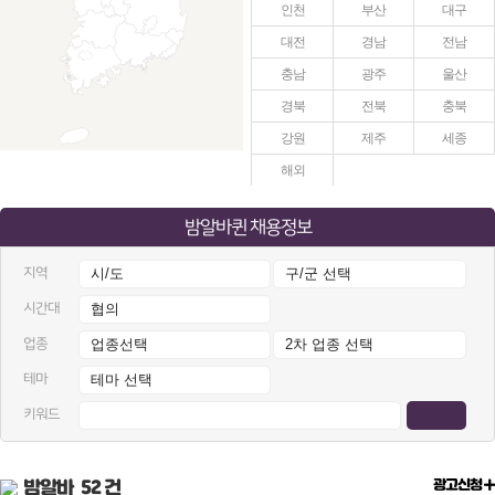
인천
부산
대구
대전
경남
전남
충남
광주
울산
경북
전북
충북
강원
제주
세종
해외
밤알바퀸 채용정보
지역
시간대
업종
테마
키워드
밤알바
52 건
광고신청