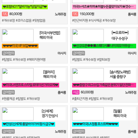
❤️포항NO1*알바가능*당일지급*❤️
마곡✨셔츠★하퍼★퍼블✨돈줄맞아보자★갯수보장★술강요NO★출퇴근자유⭐
80,000원
150,000원
T/C
T/C
노래주점
룸싸롱
#개수보장 #초이스없음 #뒷방없음
#만근비지원 #식사제공 #개수보장
[⬅️오로라⬅️]
[미국서부연합]
해외 미국
대구 수성구
❤️❤️❤️미국 VIP 브압❤️❤️❤️
❤️신규오픈●● ■스웨디시■ 나이 외모 아무상관없습니다 우리가 함께 만들어 가요❤️
급여협의
급여협의
마사지
마사지
#팁별도 #개수보장 #해외지원여행
#팁별도 #개수보장 #칼퇴보장
[겔러리]
[솜사탕노래방]
해외 미국
서울 중랑구
❤️미국LA 텐프로 스타일 로테이션 가라오케❤️
❤️❤️중랑구 최고수입 가족같은 분위기 일단 전화주세요^^❤️❤️
60,000원
급여협의
시급
룸싸롱
노래주점
#원룸제공 #팁별도 #개수보장
#출퇴근지원 #팁별도 #개수보장
[신세계]
[밀물]
경기 안성시
해외 미국
❤️안성 (신세계) 룸알바 아가씨 항시 급구❤️
❤️❤️❤️미국LA 정통 호스트빠❤️❤️❤️
급여협의
급여협의
노래주점
룸싸롱
#팁별도 #개수보장 #칼퇴보장
#원룸제공 #식사제공 #팁별도