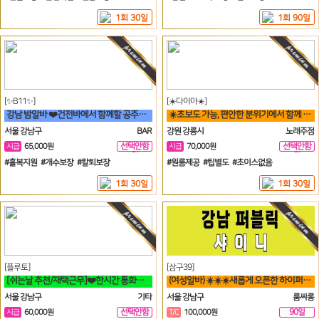
1회 30일
1회 90일
[✨B11✨]
[☀️다이아☀️]
강남 밤알바 ❤️건전바에서 함께할 공주님들 모집합니다❤️
☀️초보도 가능, 편안한 분위기에서 함께 일할분 찾습니다☀️
서울 강남구
BAR
강원 강릉시
노래주점
선택안함
선택안함
시급
65,000원
시급
70,000원
일
일
#홀복지원 #개수보장 #칼퇴보장
#원룸제공 #팁별도 #초이스없음
1회 30일
1회 30일
[플루토]
[삼구39]
[쉬는날 추천/재택근무]❤️한시간 통화시 64,800원❤️당일지급❤️영상
(여성알바) ☀️☀️☀️새롭게 오픈한 하이퍼블릭 샤이니 입니다!!!☀️☀️☀️
서울 강남구
기타
서울 강남구
룸싸롱
선택안함
90일
시급
60,000원
T/C
100,000원