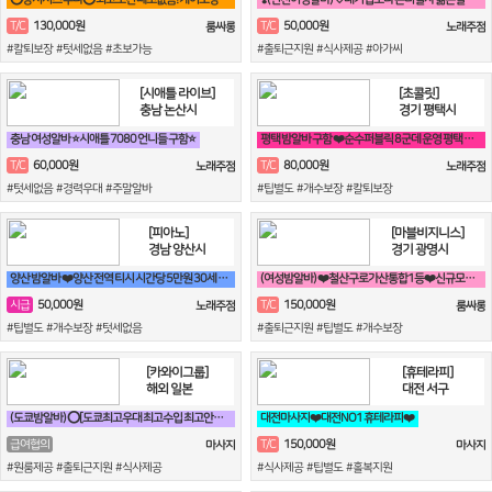
130,000원
50,000원
T/C
T/C
룸싸롱
노래주점
#칼퇴보장 #텃세없음 #초보가능
#출퇴근지원 #식사제공 #아가씨
[시애틀 라이브]
[초콜릿]
충남 논산시
경기 평택시
충남 여성알바 ⭐시애틀 7080 언니들 구함⭐
평택 밤알바 구함 ❤️순수퍼블릭 8군데 운영 평택 8만원❤️
60,000원
80,000원
T/C
T/C
노래주점
노래주점
#텃세없음 #경력우대 #주말알바
#팁별도 #개수보장 #칼퇴보장
[피아노]
[마블비지니스]
경남 양산시
경기 광명시
양산 밤알바 ❤️양산 전역 티시 시간당 5만원 30세 ~ 50세❤️
(여성밤알바) ❤️철산구로가산통합1등❤️신규모집❤️
50,000원
150,000원
시급
T/C
노래주점
룸싸롱
#팁별도 #개수보장 #텃세없음
#출퇴근지원 #팁별도 #개수보장
[카와이그룹]
[휴테라피]
해외 일본
대전 서구
(도쿄밤알바) ⭕[도쿄최고우대 최고수입 최고안전보장]⭕
대전마사지❤️대전NO1 휴테라피❤️
150,000원
급여협의
T/C
마사지
마사지
#원룸제공 #출퇴근지원 #식사제공
#식사제공 #팁별도 #홀복지원