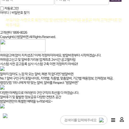
자동로그인
아이디ㅣ비밀번호 찾기
부득이한 사정으로 회원가입 및 성인인증이 어려운 분들은 아래 고객센터로 연
락주세요
고객센터 1899-8026
Copyright(c) 밤알바퀸 All Rights Reserved.
허위광고에 많이 지치셨죠? 이제 걱정하지마세요. 밤알바퀸부터 시작하겠습니다.
허위광고신고 및 알바후기리뷰 업계최초 24시간 공고필터링
시스템 사전 공고등록 심사 시스템 구축 이젠 걱정하지 마세요!!
말하지 않아도 느낌 딱 오는 알바, 해본 적 없다면? 밤알바퀸
No.1 알바 구인구직 포털사이트, 지역별, 직종별, 맞춤알바, 기간별 채용정보, 인재정보 제공.
랭킹닷컴 1위 나에게 딱! 맞는 알바, 알바를 Respect "밤알바퀸"
다양한 마케팅으로 여러분의 구인구직의 최선을 다 하겠습니다.
알바후기 및 활발한 정보공유 다양한 컨텐츠 공간
밤알바퀸만의 특별한 혜택을 누려보세요~