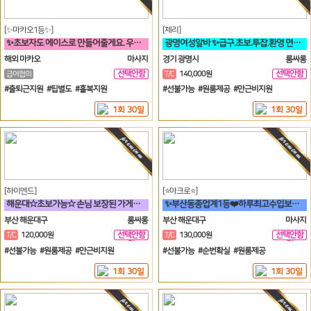
[✨마카오1등✨]
[체리]
✨초보자도 에이스로 만들어줄게요. 우리 가게 오면, 수입 부터 다릅니다✨
광명여성알바 ✨급구.초보.투잡.환영 면접비✨
해외 마카오
마사지
경기 광명시
룸싸롱
선택안함
선택안함
급여협의
T/C
140,000원
일
일
#출퇴근지원 #팁별도 #홀복지원
#선불가능 #원룸제공 #만근비지원
1회 30일
1회 30일
[하이엔드]
[⭐아크로⭐]
해운대☆초보가능☆ 손님 보장된 가게에서 돈 버시는데만 집중하세요!!
✨부산동종업계1등❤️하루최고수입보장✨
부산 해운대구
룸싸롱
부산 해운대구
마사지
선택안함
선택안함
T/C
120,000원
T/C
130,000원
일
일
#선불가능 #원룸제공 #만근비지원
#선불가능 #순번확실 #원룸제공
1회 30일
1회 30일