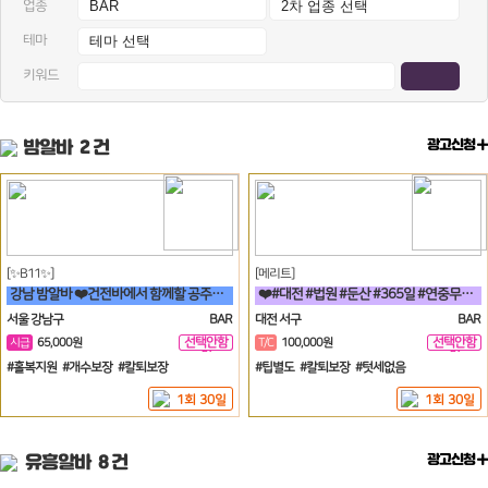
업종
테마
키워드
밤알바
2 건
광고신청
[✨B11✨]
[메리트]
강남 밤알바 ❤️건전바에서 함께할 공주님들 모집합니다❤️
❤️#대전 #법원 #둔산 #365일 #연중무휴 #초보자환영 #당일지급 #
서울 강남구
BAR
대전 서구
BAR
선택안함
선택안함
시급
65,000원
T/C
100,000원
일
일
#홀복지원 #개수보장 #칼퇴보장
#팁별도 #칼퇴보장 #텃세없음
1회 30일
1회 30일
유흥알바
8 건
광고신청