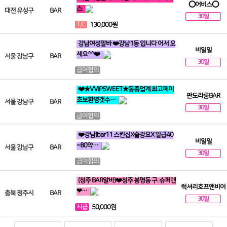
⭕어비스⭕
스
대전 유성구
BAR
30일
T/C
130,000원
강남여성알바 ❤️강남1등 입니다 어서 오
비일일
세요^^❤️
서울 강남구
BAR
30일
급여협의
❤️★VVIPSWEET★동종업계 최고페이
판도라룸BAR
초보환영갯수…
서울 강남구
BAR
30일
급여협의
❤️강남)bar11 스킨십X술강요X 일급40
비일일
~80약…
서울 강남구
BAR
30일
급여협의
(청주 BAR알바)❤️청주 봉명동 구. 슈퍼맨
럭셔리호프앤비어
❤…
충북 청주시
BAR
30일
시급
50,000원