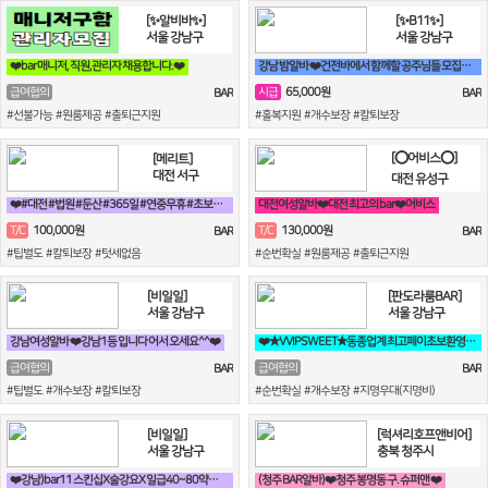
[✨알비바✨]
[✨B11✨]
서울 강남구
서울 강남구
❤️bar 매니저, 직원,관리자 채용합니다.❤️
강남 밤알바 ❤️건전바에서 함께할 공주님들 모집합니다❤️
65,000원
급여협의
시급
BAR
BAR
#선불가능 #원룸제공 #출퇴근지원
#홀복지원 #개수보장 #칼퇴보장
[⭕어비스⭕]
[메리트]
대전 서구
대전 유성구
❤️#대전 #법원 #둔산 #365일 #연중무휴 #초보자환영 #당일지급 #
대전여성알바❤️대전 최고의 bar❤️어비스
100,000원
130,000원
T/C
T/C
BAR
BAR
#팁별도 #칼퇴보장 #텃세없음
#순번확실 #원룸제공 #출퇴근지원
[비일일]
[판도라룸BAR]
서울 강남구
서울 강남구
강남여성알바 ❤️강남1등 입니다 어서 오세요^^❤️
❤️★VVIPSWEET★동종업계 최고페이초보환영갯수Ok술X출근강요X블랙X❤️
급여협의
급여협의
BAR
BAR
#팁별도 #개수보장 #칼퇴보장
#순번확실 #개수보장 #지명우대(지명비)
[비일일]
[럭셔리호프앤비어]
서울 강남구
충북 청주시
❤️강남)bar11 스킨십X술강요X 일급40~80약속 토킹바 꿀알바❤️
(청주 BAR알바)❤️청주 봉명동 구. 슈퍼맨 ❤️