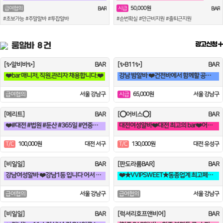
50,000원
급여협의
시급
BAR
BAR
#초보가능 #주말알바 #투잡알바
#순번확실 #만근비지원 #출퇴근지원
룸알바
8 건
광고신청
[✨알비바✨]
BAR
[✨B11✨]
BAR
❤️bar 매니저, 직원,관리자 채용합니다.❤️
강남 밤알바 ❤️건전바에서 함께할 공주님들 모집합니다❤️
서울 강남구
65,000원
서울 강남구
급여협의
시급
[메리트]
BAR
[⭕어비스⭕]
BAR
❤️#대전 #법원 #둔산 #365일 #연중무휴 #초보자환영 #당일지급 #
대전여성알바❤️대전 최고의 bar❤️어비스
100,000원
대전 서구
130,000원
대전 유성구
T/C
T/C
[비일일]
BAR
[판도라룸BAR]
BAR
강남여성알바 ❤️강남1등 입니다 어서 오세요^^❤️
❤️★VVIPSWEET★동종업계 최고페이초보환영갯수Ok술X출근강요X블랙X❤️
서울 강남구
서울 강남구
급여협의
급여협의
[비일일]
BAR
[럭셔리호프앤비어]
BAR