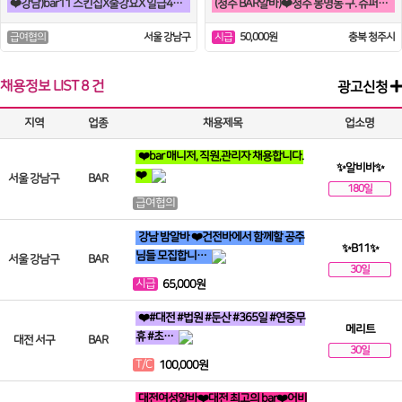
❤️강남)bar11 스킨십X술강요X 일급40~80약속 토킹바 꿀알바❤️
(청주 BAR알바)❤️청주 봉명동 구. 슈퍼맨 ❤️
서울 강남구
50,000원
충북 청주시
급여협의
시급
채용정보
LIST
8 건
광고신청
지역
업종
채용제목
업소명
❤️bar 매니저, 직원,관리자 채용합니다.
✨알비바✨
❤️
서울 강남구
BAR
180일
급여협의
강남 밤알바 ❤️건전바에서 함께할 공주
✨B11✨
님들 모집합니…
서울 강남구
BAR
30일
시급
65,000원
❤️#대전 #법원 #둔산 #365일 #연중무
메리트
휴 #초…
대전 서구
BAR
30일
T/C
100,000원
대전여성알바❤️대전 최고의 bar❤️어비