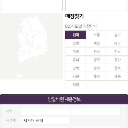
매장찾기
02. 시도별 매장안내
전국
서울
경기
인천
부산
대구
대전
경남
전남
충남
광주
울산
경북
전북
충북
강원
제주
세종
해외
밤알바퀸 채용정보
지역
시간대